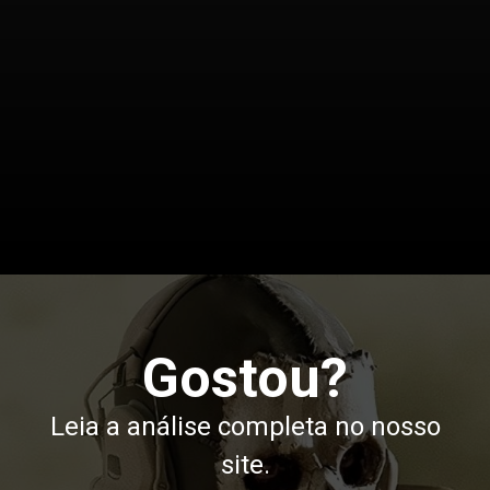
Opening
/noticias/call-of-duty-fim-suporte-ps4-xbox-one
Gostou?
Leia a análise completa no nosso
site.