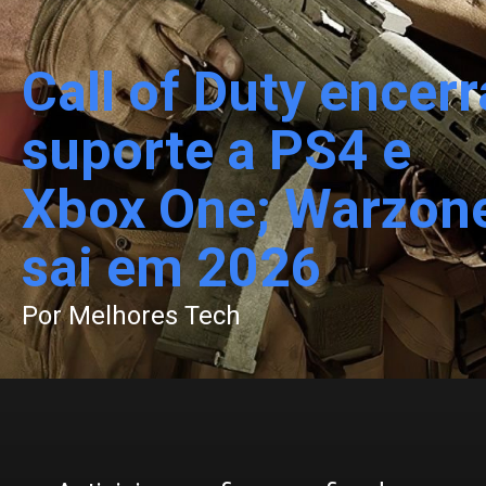
Call of Duty encerr
suporte a PS4 e
Xbox One; Warzon
sai em 2026
Por Melhores Tech