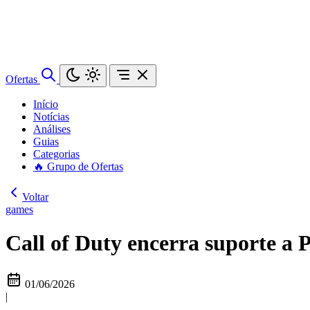
Ofertas
Início
Notícias
Análises
Guias
Categorias
🔥 Grupo de Ofertas
Voltar
games
Call of Duty encerra suporte a
01/06/2026
|