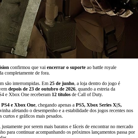
ision
confirmou que vai
encerrar o suporte
ao battle royale
da completamente de fora.
ium são interrompidas. Em
25 de junho
, a loja dentro do jogo é
o vem
depois de 23 de outubro de 2026
, quando a estreia da
, PS4 e Xbox One receberam
12 títulos
de Call of Duty.
o PS4 e Xbox One
, chegando apenas a
PS5, Xbox Series X|S,
 vinha afetando o desempenho e a estabilidade dos jogos recentes nos
 curtos e gráficos mais pesados.
 justamente por serem mais baratos e fáceis de encontrar no mercado
minho para continuar acompanhando os próximos lançamentos passa por
adas.