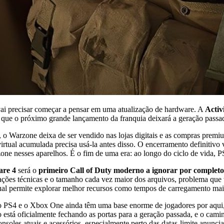
ai precisar começar a pensar em uma atualização de hardware. A
Activ
u que o próximo grande lançamento da franquia deixará a geração passa
, o Warzone deixa de ser vendido nas lojas digitais e as compras prem
rtual acumulada precisa usá-la antes disso. O encerramento definitiv
ne nesses aparelhos. É o fim de uma era: ao longo do ciclo de vida
re 4
será o
primeiro Call of Duty moderno a ignorar por complet
tações técnicas e o tamanho cada vez maior dos arquivos, problema que
al permite explorar melhor recursos como tempos de carregamento mais
: o PS4 e o Xbox One ainda têm uma base enorme de jogadores por aqui,
 está oficialmente fechando as portas para a geração passada, e o ca
nsoles atuais e acessórios, especialmente perto das datas-limite anunci