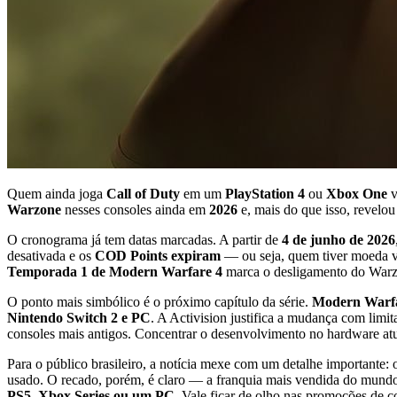
Quem ainda joga
Call of Duty
em um
PlayStation 4
ou
Xbox One
v
Warzone
nesses consoles ainda em
2026
e, mais do que isso, revelo
O cronograma já tem datas marcadas. A partir de
4 de junho de 2026
desativada e os
COD Points expiram
— ou seja, quem tiver moeda vi
Temporada 1 de Modern Warfare 4
marca o desligamento do Warzo
O ponto mais simbólico é o próximo capítulo da série.
Modern Warfa
Nintendo Switch 2 e PC
. A Activision justifica a mudança com limi
consoles mais antigos. Concentrar o desenvolvimento no hardware atu
Para o público brasileiro, a notícia mexe com um detalhe importante
usado. O recado, porém, é claro — a franquia mais vendida do mundo
PS5, Xbox Series ou um PC
. Vale ficar de olho nas promoções de co