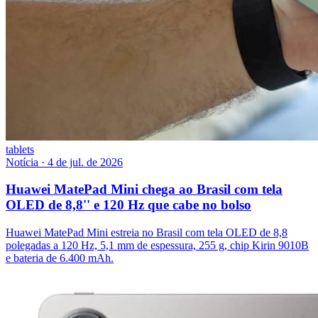
tablets
Notícia
·
4 de jul. de 2026
Huawei MatePad Mini chega ao Brasil com tela
OLED de 8,8'' e 120 Hz que cabe no bolso
Huawei MatePad Mini estreia no Brasil com tela OLED de 8,8
polegadas a 120 Hz, 5,1 mm de espessura, 255 g, chip Kirin 9010B
e bateria de 6.400 mAh.