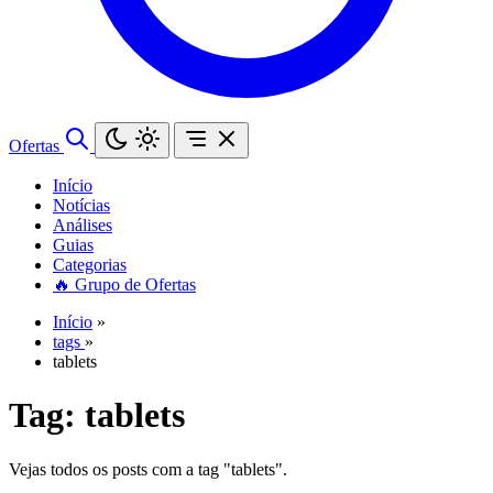
Ofertas
Início
Notícias
Análises
Guias
Categorias
🔥 Grupo de Ofertas
Início
»
tags
»
tablets
Tag:
tablets
Vejas todos os posts com a tag "tablets".