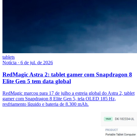
tablets
Notícia
·
6 de jul. de 2026
RedMagic Astra 2: tablet gamer com Snapdragon 8
Elite Gen 5 tem data global
RedMagic marcou para 17 de julho a estreia global do Astra 2, tablet
gamer com Snapdragon 8 Elite Gen 5, tela OLED 185 Hz,
resfriamento líquido e bateria de 8.300 mAh.