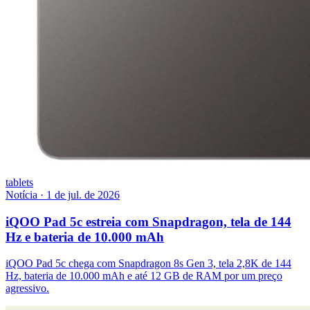
tablets
Notícia
·
1 de jul. de 2026
iQOO Pad 5c estreia com Snapdragon, tela de 144
Hz e bateria de 10.000 mAh
iQOO Pad 5c chega com Snapdragon 8s Gen 3, tela 2,8K de 144
Hz, bateria de 10.000 mAh e até 12 GB de RAM por um preço
agressivo.