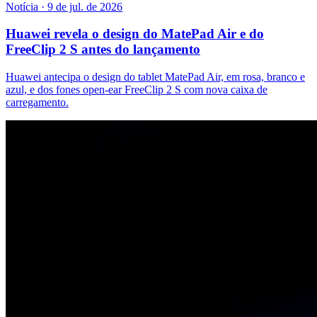
Notícia
·
9 de jul. de 2026
Huawei revela o design do MatePad Air e do
FreeClip 2 S antes do lançamento
Huawei antecipa o design do tablet MatePad Air, em rosa, branco e
azul, e dos fones open-ear FreeClip 2 S com nova caixa de
carregamento.