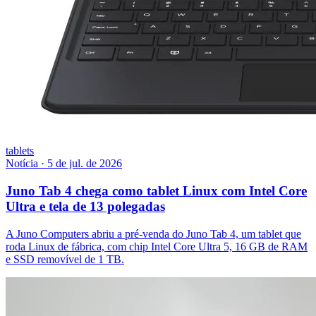
tablets
Notícia
·
5 de jul. de 2026
Juno Tab 4 chega como tablet Linux com Intel Core
Ultra e tela de 13 polegadas
A Juno Computers abriu a pré-venda do Juno Tab 4, um tablet que
roda Linux de fábrica, com chip Intel Core Ultra 5, 16 GB de RAM
e SSD removível de 1 TB.