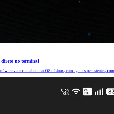
direto no terminal
ftware via terminal no macOS e Linux, com agentes persistentes, coma