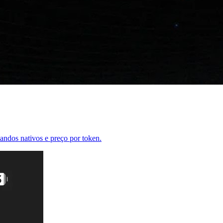
ndos nativos e preço por token.