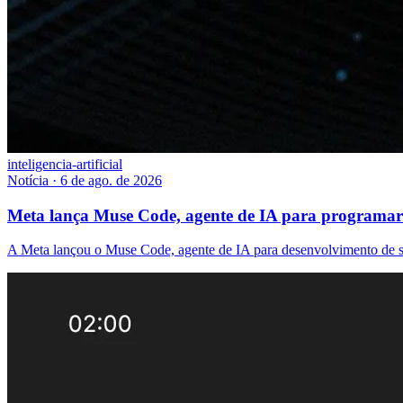
inteligencia-artificial
Notícia
·
6 de ago. de 2026
Meta lança Muse Code, agente de IA para programar 
A Meta lançou o Muse Code, agente de IA para desenvolvimento de so