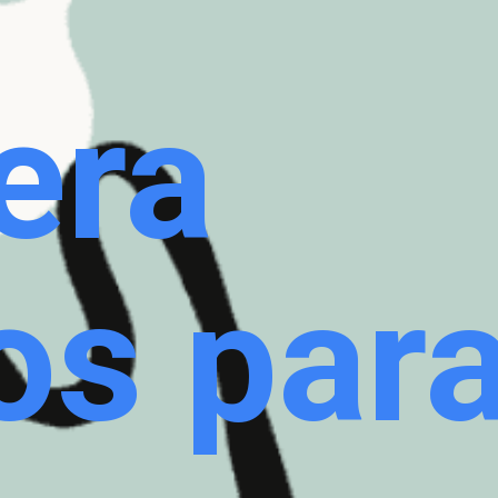
era
os par