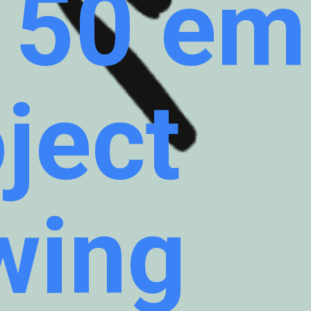
150 em
ject
wing