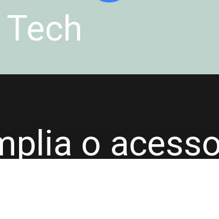
 Tech
mplia o acess
elo de IA de 