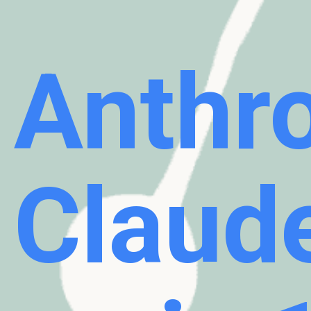
Anthro
Claud