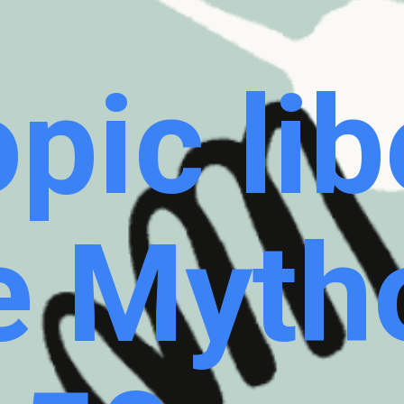
pic lib
e Myth