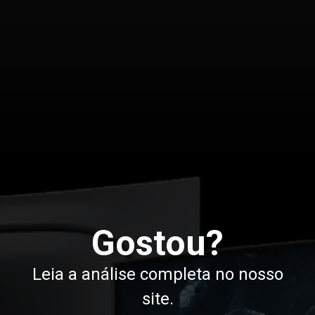
Opening
/noticias/alienware-aw3926qw-monitor-5k-oled
Gostou?
Leia a análise completa no nosso
site.