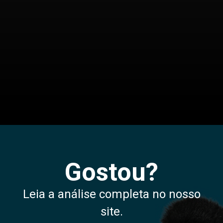
Opening
/audio-e-video/melhor-microfone-de-lapela
Gostou?
Leia a análise completa no nosso
site.