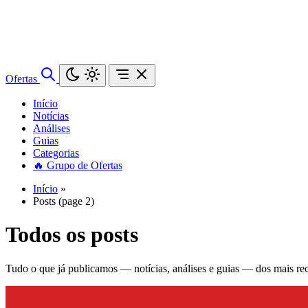
Ofertas
Início
Notícias
Análises
Guias
Categorias
🔥 Grupo de Ofertas
Início
»
Posts (page 2)
Todos os posts
Tudo o que já publicamos — notícias, análises e guias — dos mais rec