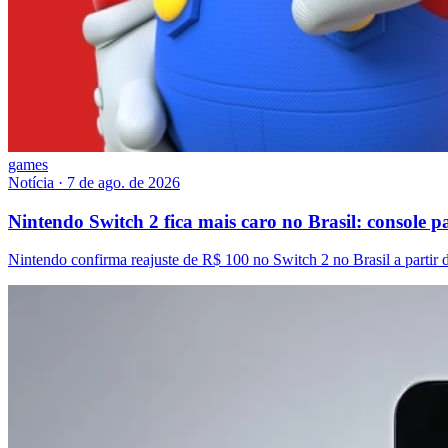
games
Notícia
·
7 de ago. de 2026
Nintendo Switch 2 fica mais caro no Brasil: console 
Nintendo confirma reajuste de R$ 100 no Switch 2 no Brasil a parti