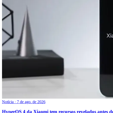
Notícia
·
7 de ago. de 2026
HyperOS 4 da Xiaomi tem recursos revelados antes 