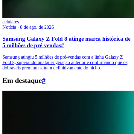
celulares
Notícia
·
8 de ago. de 2026
Samsung Galaxy Z Fold 8 atinge marca histórica de
5 milhões de pré-vendas
#
Samsung atingiu 5 milhões de pré-vendas com a linha Galaxy Z
Fold 8, superando qualquer geração anterior e confirmando que os
dobráveis premium saíram definitivamente do nicho.
Em destaque
#