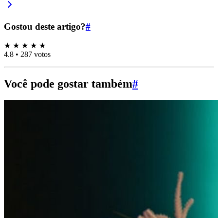
Gostou deste artigo?
#
★
★
★
★
★
4.8
•
287 votos
Você pode gostar também
#