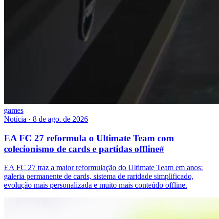
games
Notícia
·
8 de ago. de 2026
EA FC 27 reformula o Ultimate Team com
colecionismo de cards e partidas offline
#
EA FC 27 traz a maior reformulação do Ultimate Team em anos:
galeria permanente de cards, sistema de raridade simplificado,
evolução mais personalizada e muito mais conteúdo offline.