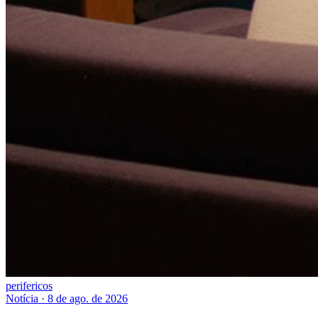
perifericos
Notícia
·
8 de ago. de 2026