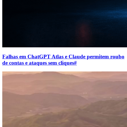
Falhas em ChatGPT Atlas e Claude permitem roubo
de contas e ataques sem cliques
#