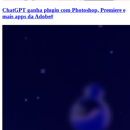
ChatGPT ganha plugin com Photoshop, Premiere e
mais apps da Adobe
#