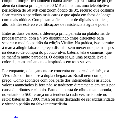
conjunto fotográfico também chama atenção para a faixa de preço:
além da câmera principal de 50 MP, a linha traz uma teleobjetiva
periscópica de 50 MP com zoom óptico de 3x, recurso que costuma
ficar restrito a aparelhos mais caros e que ajuda em fotos de longe
com mais nitidez. Completam a ficha leitor de digitais sob a tela,
alto-falantes estéreo e certificações de resistência à água e poeira.
Entre as duas versões, a diferença principal está na plataforma de
processamento, com a Vivo distribuindo chips diferentes para
separar o modelo padrão da edição Vitality. Na prática, isso permite
à marca atingir faixas de preço distintas sem mexer no que mais pesa
na decisão de compra do público-alvo: bateria, tela e câmeras, que
se mantêm muito parecidas. O design segue uma pegada leve e
colorida, com acabamentos inspirados em tons suaves.
Por enquanto, o lançamento se concentra no mercado chinês, e a
Vivo não confirmou se a dupla chegará ao Brasil nem com qual
preço. Como acontece com boa parte dos intermediários asiáticos,
valores anunciados lá fora não se traduzem diretamente em reais por
causa de tributos e câmbio. Para quem está de olho em autonomia,
no entanto, o S60 reforça uma tendência cada vez mais forte no
setor: baterias de 7.000 mAh ou mais deixando de ser exclusividade
e virando padrão na faixa intermediária.