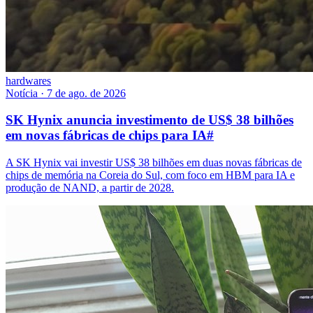
hardwares
Notícia
·
7 de ago. de 2026
SK Hynix anuncia investimento de US$ 38 bilhões
em novas fábricas de chips para IA
#
A SK Hynix vai investir US$ 38 bilhões em duas novas fábricas de
chips de memória na Coreia do Sul, com foco em HBM para IA e
produção de NAND, a partir de 2028.