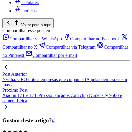
celulares
noticias
Voltar para o topo
Compartilhar esse post em:
Compartilhar via WhatsApp
Compartilhar no Facebook
Compartilhar no X
Compartilhar via Telegram
Compartilhar
no Pinterest
Compartilhar por e-mail
Post Anterior
Nvidia: CEO critica empresas que culpam a IA pelas demissões em
massa
Próximo Post
Xiaomi 17T e 17T Pro são lançados com chip Dimensity 9500 e
câmera Leica
Gostou deste artigo?
#
★
★
★
★
★