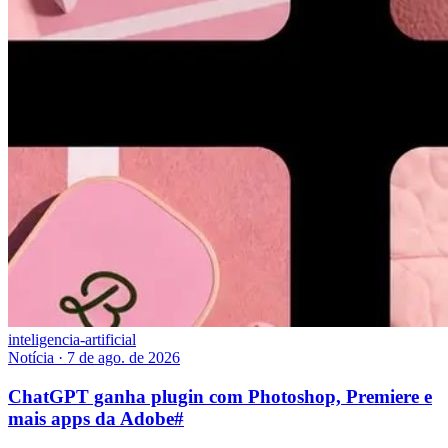
inteligencia-artificial
Notícia
·
7 de ago. de 2026
ChatGPT ganha plugin com Photoshop, Premiere e
mais apps da Adobe
#