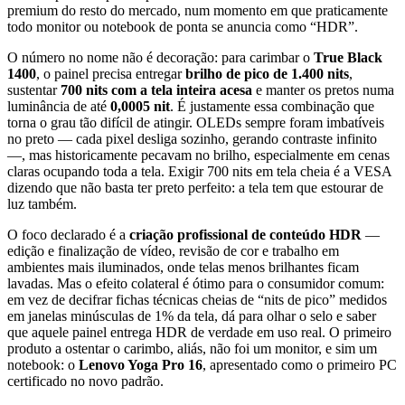
premium do resto do mercado, num momento em que praticamente
todo monitor ou notebook de ponta se anuncia como “HDR”.
O número no nome não é decoração: para carimbar o
True Black
1400
, o painel precisa entregar
brilho de pico de 1.400 nits
,
sustentar
700 nits com a tela inteira acesa
e manter os pretos numa
luminância de até
0,0005 nit
. É justamente essa combinação que
torna o grau tão difícil de atingir. OLEDs sempre foram imbatíveis
no preto — cada pixel desliga sozinho, gerando contraste infinito
—, mas historicamente pecavam no brilho, especialmente em cenas
claras ocupando toda a tela. Exigir 700 nits em tela cheia é a VESA
dizendo que não basta ter preto perfeito: a tela tem que estourar de
luz também.
O foco declarado é a
criação profissional de conteúdo HDR
—
edição e finalização de vídeo, revisão de cor e trabalho em
ambientes mais iluminados, onde telas menos brilhantes ficam
lavadas. Mas o efeito colateral é ótimo para o consumidor comum:
em vez de decifrar fichas técnicas cheias de “nits de pico” medidos
em janelas minúsculas de 1% da tela, dá para olhar o selo e saber
que aquele painel entrega HDR de verdade em uso real. O primeiro
produto a ostentar o carimbo, aliás, não foi um monitor, e sim um
notebook: o
Lenovo Yoga Pro 16
, apresentado como o primeiro PC
certificado no novo padrão.