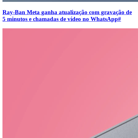
Ray-Ban Meta ganha atualização com gravação de
5 minutos e chamadas de vídeo no WhatsApp
#