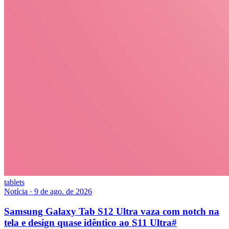
tablets
Notícia
·
9 de ago. de 2026
Samsung Galaxy Tab S12 Ultra vaza com notch na
tela e design quase idêntico ao S11 Ultra
#