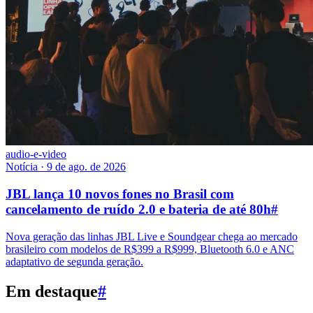
audio-e-video
Notícia
·
9 de ago. de 2026
JBL lança 10 novos fones no Brasil com
cancelamento de ruído 2.0 e bateria de até 80h
#
Nova geração das linhas JBL Live e Soundgear chega ao mercado
brasileiro com modelos de R$399 a R$999, Bluetooth 6.0 e ANC
adaptativo de segunda geração.
Em destaque
#