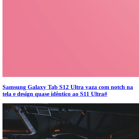
Samsung Galaxy Tab S12 Ultra vaza com notch na
tela e design quase idêntico ao S11 Ultra
#