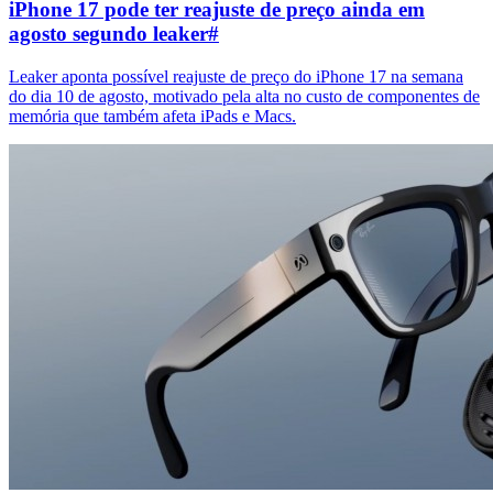
iPhone 17 pode ter reajuste de preço ainda em
agosto segundo leaker
#
Leaker aponta possível reajuste de preço do iPhone 17 na semana
do dia 10 de agosto, motivado pela alta no custo de componentes de
memória que também afeta iPads e Macs.