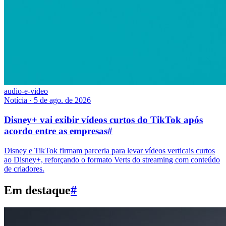
audio-e-video
Notícia
·
5 de ago. de 2026
Disney+ vai exibir vídeos curtos do TikTok após
acordo entre as empresas
#
Disney e TikTok firmam parceria para levar vídeos verticais curtos
ao Disney+, reforçando o formato Verts do streaming com conteúdo
de criadores.
Em destaque
#