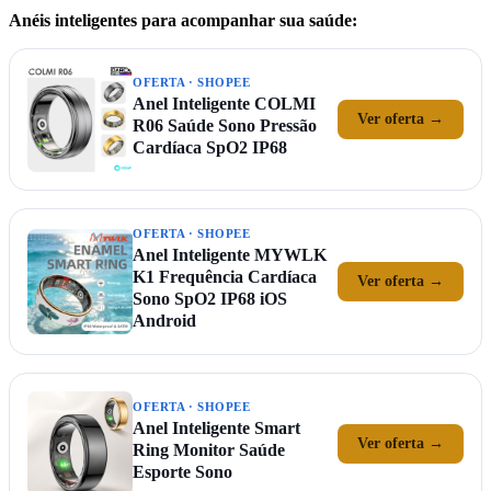
Anéis inteligentes para acompanhar sua saúde:
OFERTA · SHOPEE
Anel Inteligente COLMI
Ver oferta →
R06 Saúde Sono Pressão
Cardíaca SpO2 IP68
OFERTA · SHOPEE
Anel Inteligente MYWLK
K1 Frequência Cardíaca
Ver oferta →
Sono SpO2 IP68 iOS
Android
OFERTA · SHOPEE
Anel Inteligente Smart
Ver oferta →
Ring Monitor Saúde
Esporte Sono