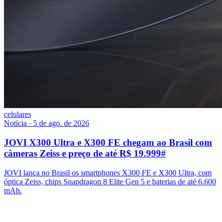
celulares
Notícia
·
5 de ago. de 2026
JOVI X300 Ultra e X300 FE chegam ao Brasil com
câmeras Zeiss e preço de até R$ 19.999
#
JOVI lança no Brasil os smartphones X300 FE e X300 Ultra, com
óptica Zeiss, chips Snapdragon 8 Elite Gen 5 e baterias de até 6.600
mAh.