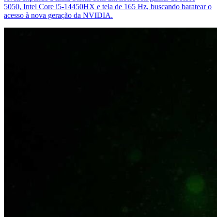
5050, Intel Core i5-14450HX e tela de 165 Hz, buscando baratear o
acesso à nova geração da NVIDIA.