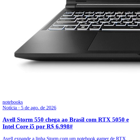
notebooks
Notícia
·
5 de ago. de 2026
Avell Storm 550 chega ao Brasil com RTX 5050 e
Intel Core i5 por R$ 6.998
#
Avell expande a linha Storm com um notebook gamer de RTX