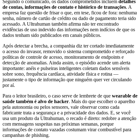
Segundo o comunicado, os dados comprometidos incluem
detalhes
de contas, informações de contato e histórico de transações
. A
empresa faz questão de frisar o que, em tese, ficou de fora: nenhuma
senha, número de cartão de crédito ou dado de pagamento teria sido
acessado. A Ultrahuman também afirma não ter encontrado
evidências de uso indevido das informações nem indícios de que os
dados tenham sido publicados em canais públicos.
Após detectar a brecha, a companhia diz ter cortado imediatamente
o acesso do invasor, removido o sistema comprometido e reforçado
políticas de controle de acesso, monitoramento de endpoints e
detecção de anomalias. Ainda assim, o episódio acende um alerta
importante: anéis e pulseiras inteligentes coletam dados sensíveis
sobre sono, frequência cardíaca, atividade física e rotina —
justamente o tipo de informação que ninguém quer ver circulando
por aí.
Para o leitor brasileiro, o caso serve de lembrete de que
wearable de
saúde também é alvo de hacker
. Mais do que escolher o aparelho
pela autonomia ou pelos sensores, vale observar como cada
fabricante trata a segurança e a privacidade dos dados. E, se você
usa um produto da Ultrahuman, o recado é direto: redobre a atenção
com mensagens suspeitas nas próximas semanas, porque
informações de contato vazadas costumam virar combustível para
campanhas de phishing.