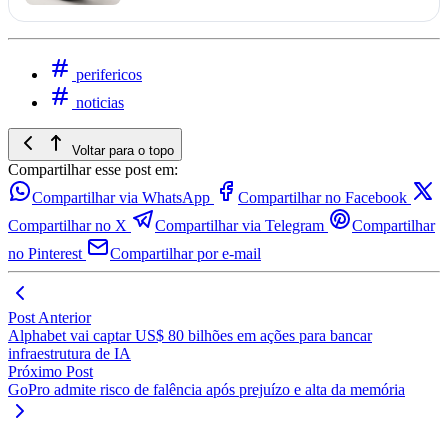
perifericos
noticias
Voltar para o topo
Compartilhar esse post em:
Compartilhar via WhatsApp
Compartilhar no Facebook
Compartilhar no X
Compartilhar via Telegram
Compartilhar
no Pinterest
Compartilhar por e-mail
Post Anterior
Alphabet vai captar US$ 80 bilhões em ações para bancar
infraestrutura de IA
Próximo Post
GoPro admite risco de falência após prejuízo e alta da memória