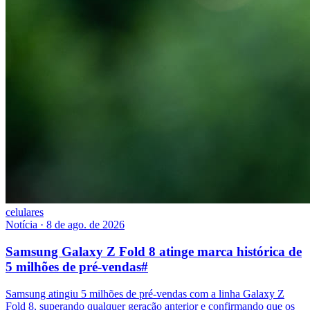
celulares
Notícia
·
8 de ago. de 2026
Samsung Galaxy Z Fold 8 atinge marca histórica de
5 milhões de pré-vendas
#
Samsung atingiu 5 milhões de pré-vendas com a linha Galaxy Z
Fold 8, superando qualquer geração anterior e confirmando que os