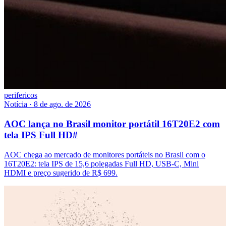
perifericos
Notícia
·
8 de ago. de 2026
AOC lança no Brasil monitor portátil 16T20E2 com
tela IPS Full HD
#
AOC chega ao mercado de monitores portáteis no Brasil com o
16T20E2: tela IPS de 15,6 polegadas Full HD, USB-C, Mini
HDMI e preço sugerido de R$ 699.