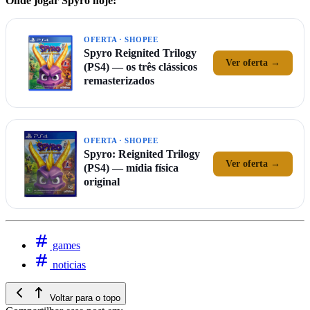
Onde jogar Spyro hoje:
OFERTA · SHOPEE
Spyro Reignited Trilogy
Ver oferta →
(PS4) — os três clássicos
remasterizados
OFERTA · SHOPEE
Spyro: Reignited Trilogy
Ver oferta →
(PS4) — mídia física
original
games
noticias
Voltar para o topo