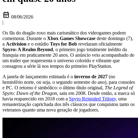
08/06/2026
|
Os fãs do dragão roxo mais carismático dos videogames podem
comemorar. Durante o
Xbox Games Showcase
deste domingo (7),
a
Activision
e o estúdio
Toys for Bob
revelaram oficialmente
Spyro: A Realm Beyond
, o primeiro jogo totalmente inédito da
franquia em praticamente 20 anos. O anúncio veio acompanhado de
um trailer que reapresenta o universo colorido e vibrante que
consagrou a série lá nos tempos do primeiro PlayStation.
A janela de lançamento estimada é o
inverno de 2027
(no
hemisfério norte, ou seja, o segundo semestre do ano), para consoles
e PC. O retorno é simbólico: o último título original,
The Legend of
Spyro: Dawn of the Dragon
, saiu em 2008. Desde então, a marca só
havia reaparecido em 2018 com a
Spyro Reignited Trilogy
, uma
remasterização caprichada dos três clássicos que conquistou tanto os
veteranos quanto uma nova geração de jogadores.