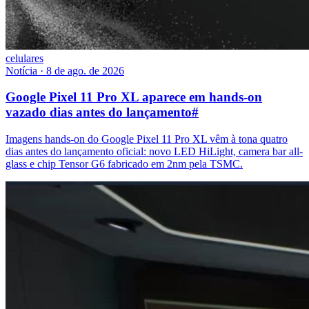
celulares
Notícia
·
8 de ago. de 2026
Google Pixel 11 Pro XL aparece em hands-on
vazado dias antes do lançamento
#
Imagens hands-on do Google Pixel 11 Pro XL vêm à tona quatro
dias antes do lançamento oficial: novo LED HiLight, camera bar all-
glass e chip Tensor G6 fabricado em 2nm pela TSMC.