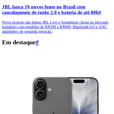
JBL lança 10 novos fones no Brasil com
cancelamento de ruído 2.0 e bateria de até 80h
#
Nova geração das linhas JBL Live e Soundgear chega ao mercado
brasileiro com modelos de R$399 a R$999, Bluetooth 6.0 e ANC
adaptativo de segunda geração.
Em destaque
#