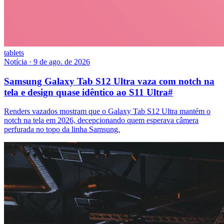
tablets
Notícia
·
9 de ago. de 2026
Samsung Galaxy Tab S12 Ultra vaza com notch na
tela e design quase idêntico ao S11 Ultra
#
Renders vazados mostram que o Galaxy Tab S12 Ultra mantém o
notch na tela em 2026, decepcionando quem esperava câmera
perfurada no topo da linha Samsung.