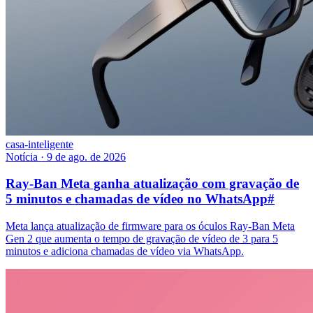
casa-inteligente
Notícia
·
9 de ago. de 2026
Ray-Ban Meta ganha atualização com gravação de
5 minutos e chamadas de vídeo no WhatsApp
#
Meta lança atualização de firmware para os óculos Ray-Ban Meta
Gen 2 que aumenta o tempo de gravação de vídeo de 3 para 5
minutos e adiciona chamadas de vídeo via WhatsApp.