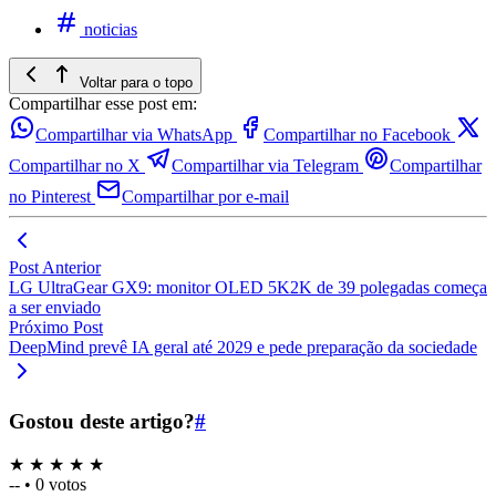
noticias
Voltar para o topo
Compartilhar esse post em:
Compartilhar via WhatsApp
Compartilhar no Facebook
Compartilhar no X
Compartilhar via Telegram
Compartilhar
no Pinterest
Compartilhar por e-mail
Post Anterior
LG UltraGear GX9: monitor OLED 5K2K de 39 polegadas começa
a ser enviado
Próximo Post
DeepMind prevê IA geral até 2029 e pede preparação da sociedade
Gostou deste artigo?
#
★
★
★
★
★
--
•
0 votos