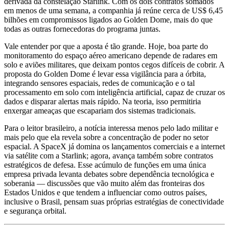
derivada da constelação Starlink. Com os dois contratos somados
em menos de uma semana, a companhia já reúne cerca de US$ 6,45
bilhões em compromissos ligados ao Golden Dome, mais do que
todas as outras fornecedoras do programa juntas.
Vale entender por que a aposta é tão grande. Hoje, boa parte do
monitoramento do espaço aéreo americano depende de radares em
solo e aviões militares, que deixam pontos cegos difíceis de cobrir. A
proposta do Golden Dome é levar essa vigilância para a órbita,
integrando sensores espaciais, redes de comunicação e o tal
processamento em solo com inteligência artificial, capaz de cruzar os
dados e disparar alertas mais rápido. Na teoria, isso permitiria
enxergar ameaças que escapariam dos sistemas tradicionais.
Para o leitor brasileiro, a notícia interessa menos pelo lado militar e
mais pelo que ela revela sobre a concentração de poder no setor
espacial. A SpaceX já domina os lançamentos comerciais e a internet
via satélite com a Starlink; agora, avança também sobre contratos
estratégicos de defesa. Esse acúmulo de funções em uma única
empresa privada levanta debates sobre dependência tecnológica e
soberania — discussões que vão muito além das fronteiras dos
Estados Unidos e que tendem a influenciar como outros países,
inclusive o Brasil, pensam suas próprias estratégias de conectividade
e segurança orbital.