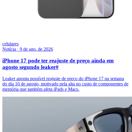
celulares
Notícia
·
9 de ago. de 2026
iPhone 17 pode ter reajuste de preço ainda em
agosto segundo leaker
#
Leaker aponta possível reajuste de preço do iPhone 17 na semana
do dia 10 de agosto, motivado pela alta no custo de componentes de
memória que também afeta iPads e Macs.