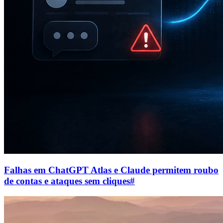
Falhas em ChatGPT Atlas e Claude permitem roubo
de contas e ataques sem cliques
#