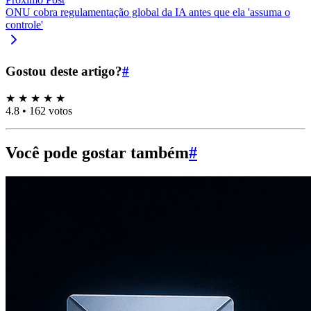
ONU cobra regulamentação global da IA antes que ela 'assuma o
controle'
Gostou deste artigo?
#
★
★
★
★
★
4.8
•
162 votos
Você pode gostar também
#