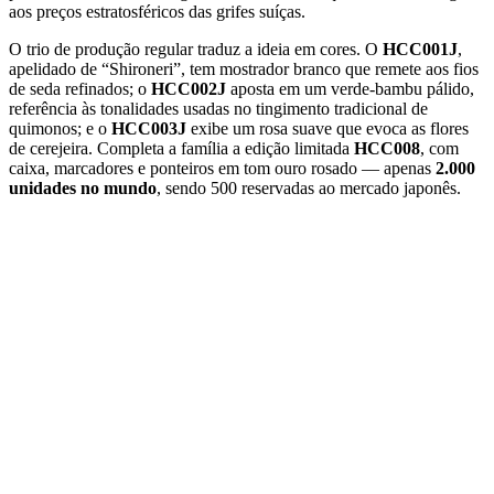
aos preços estratosféricos das grifes suíças.
O trio de produção regular traduz a ideia em cores. O
HCC001J
,
apelidado de “Shironeri”, tem mostrador branco que remete aos fios
de seda refinados; o
HCC002J
aposta em um verde-bambu pálido,
referência às tonalidades usadas no tingimento tradicional de
quimonos; e o
HCC003J
exibe um rosa suave que evoca as flores
de cerejeira. Completa a família a edição limitada
HCC008
, com
caixa, marcadores e ponteiros em tom ouro rosado — apenas
2.000
unidades no mundo
, sendo 500 reservadas ao mercado japonês.