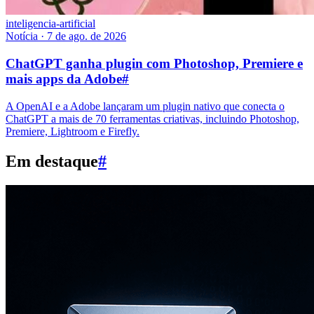
inteligencia-artificial
Notícia
·
7 de ago. de 2026
ChatGPT ganha plugin com Photoshop, Premiere e
mais apps da Adobe
#
A OpenAI e a Adobe lançaram um plugin nativo que conecta o
ChatGPT a mais de 70 ferramentas criativas, incluindo Photoshop,
Premiere, Lightroom e Firefly.
Em destaque
#