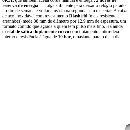
6R51
, que também aceita corda manual e entrega
72 horas de
reserva de energia
— folga suficiente para deixar o relógio parado
no fim de semana e voltar a usá-lo na segunda sem reacertar. A caixa
de aço inoxidável com revestimento
Diashield
(mais resistente a
arranhões) mede 38 mm de diâmetro por 12,9 mm de espessura, um
formato contido que agrada a quem tem pulso mais fino. Há ainda
cristal de safira duplamente curvo
com tratamento antirreflexo
interno e resistência à água de
10 bar
, o bastante para o dia a dia.