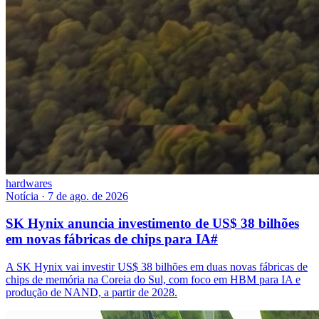
hardwares
Notícia
·
7 de ago. de 2026
SK Hynix anuncia investimento de US$ 38 bilhões
em novas fábricas de chips para IA
#
A SK Hynix vai investir US$ 38 bilhões em duas novas fábricas de
chips de memória na Coreia do Sul, com foco em HBM para IA e
produção de NAND, a partir de 2028.