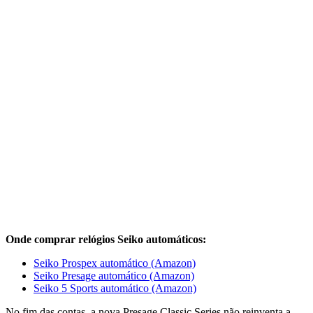
Onde comprar relógios Seiko automáticos:
Seiko Prospex automático (Amazon)
Seiko Presage automático (Amazon)
Seiko 5 Sports automático (Amazon)
No fim das contas, a nova Presage Classic Series não reinventa a