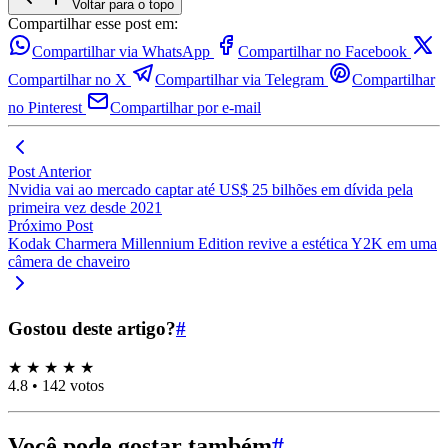
Voltar para o topo
Compartilhar esse post em:
Compartilhar via WhatsApp
Compartilhar no Facebook
Compartilhar no X
Compartilhar via Telegram
Compartilhar
no Pinterest
Compartilhar por e-mail
Post Anterior
Nvidia vai ao mercado captar até US$ 25 bilhões em dívida pela
primeira vez desde 2021
Próximo Post
Kodak Charmera Millennium Edition revive a estética Y2K em uma
câmera de chaveiro
Gostou deste artigo?
#
★
★
★
★
★
4.8
•
142 votos
Você pode gostar também
#