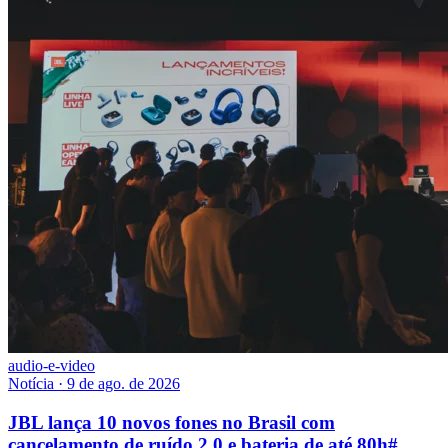
audio-e-video
Notícia
·
9 de ago. de 2026
JBL lança 10 novos fones no Brasil com
cancelamento de ruído 2.0 e bateria de até 80h
#