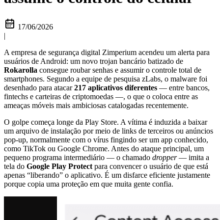
17/06/2026
|
A empresa de segurança digital Zimperium acendeu um alerta para
usuários de Android: um novo trojan bancário batizado de
Rokarolla
consegue roubar senhas e assumir o controle total de
smartphones. Segundo a equipe de pesquisa zLabs, o malware foi
desenhado para atacar
217 aplicativos diferentes
— entre bancos,
fintechs e carteiras de criptomoedas —, o que o coloca entre as
ameaças móveis mais ambiciosas catalogadas recentemente.
O golpe começa longe da Play Store. A vítima é induzida a baixar
um arquivo de instalação por meio de links de terceiros ou anúncios
pop-up, normalmente com o vírus fingindo ser um app conhecido,
como TikTok ou Google Chrome. Antes do ataque principal, um
pequeno programa intermediário — o chamado
dropper
— imita a
tela do
Google Play Protect
para convencer o usuário de que está
apenas “liberando” o aplicativo. É um disfarce eficiente justamente
porque copia uma proteção em que muita gente confia.