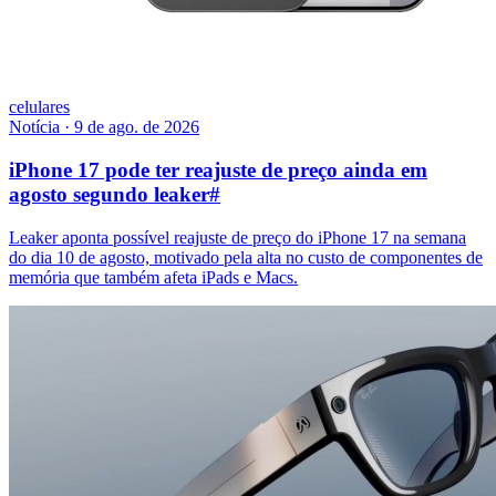
celulares
Notícia
·
9 de ago. de 2026
iPhone 17 pode ter reajuste de preço ainda em
agosto segundo leaker
#
Leaker aponta possível reajuste de preço do iPhone 17 na semana
do dia 10 de agosto, motivado pela alta no custo de componentes de
memória que também afeta iPads e Macs.