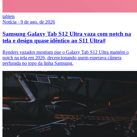
tablets
Notícia
·
9 de ago. de 2026
Samsung Galaxy Tab S12 Ultra vaza com notch na
tela e design quase idêntico ao S11 Ultra
#
Renders vazados mostram que o Galaxy Tab S12 Ultra mantém o
notch na tela em 2026, decepcionando quem esperava câmera
perfurada no topo da linha Samsung.