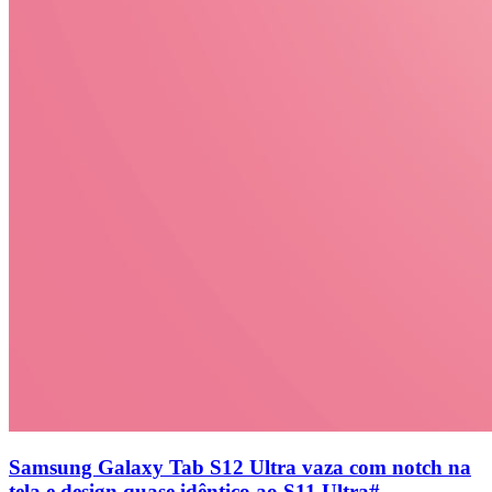
Samsung Galaxy Tab S12 Ultra vaza com notch na
tela e design quase idêntico ao S11 Ultra
#