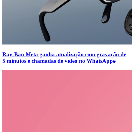
Ray-Ban Meta ganha atualização com gravação de
5 minutos e chamadas de vídeo no WhatsApp
#