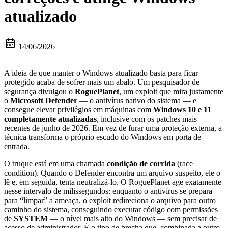
atualizado
14/06/2026
|
A ideia de que manter o Windows atualizado basta para ficar
protegido acaba de sofrer mais um abalo. Um pesquisador de
segurança divulgou o
RoguePlanet
, um exploit que mira justamente
o
Microsoft Defender
— o antivírus nativo do sistema — e
consegue elevar privilégios em máquinas com
Windows 10 e 11
completamente atualizadas
, inclusive com os patches mais
recentes de junho de 2026. Em vez de furar uma proteção externa, a
técnica transforma o próprio escudo do Windows em porta de
entrada.
O truque está em uma chamada
condição de corrida
(race
condition). Quando o Defender encontra um arquivo suspeito, ele o
lê e, em seguida, tenta neutralizá-lo. O RoguePlanet age exatamente
nesse intervalo de milissegundos: enquanto o antivírus se prepara
para “limpar” a ameaça, o exploit redireciona o arquivo para outro
caminho do sistema, conseguindo executar código com permissões
de
SYSTEM
— o nível mais alto do Windows — sem precisar de
acesso de administrador. É o tipo de brecha que, combinada a outro