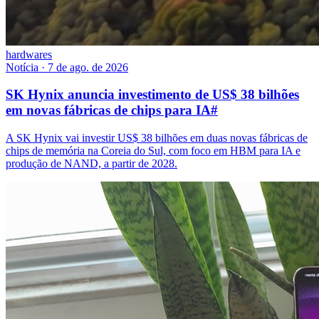
hardwares
Notícia
·
7 de ago. de 2026
SK Hynix anuncia investimento de US$ 38 bilhões
em novas fábricas de chips para IA
#
A SK Hynix vai investir US$ 38 bilhões em duas novas fábricas de
chips de memória na Coreia do Sul, com foco em HBM para IA e
produção de NAND, a partir de 2028.