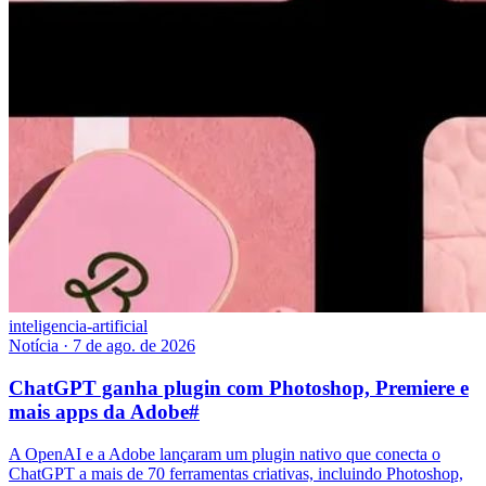
inteligencia-artificial
Notícia
·
7 de ago. de 2026
ChatGPT ganha plugin com Photoshop, Premiere e
mais apps da Adobe
#
A OpenAI e a Adobe lançaram um plugin nativo que conecta o
ChatGPT a mais de 70 ferramentas criativas, incluindo Photoshop,