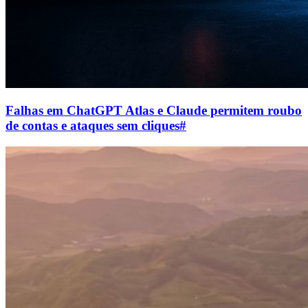
Falhas em ChatGPT Atlas e Claude permitem roubo
de contas e ataques sem cliques
#