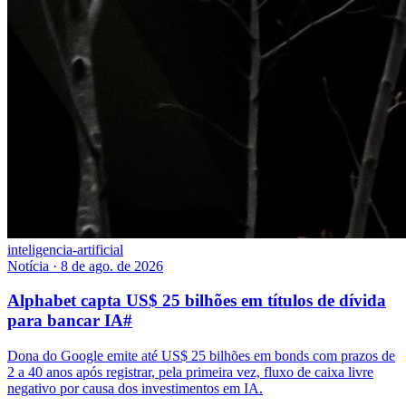
inteligencia-artificial
Notícia
·
8 de ago. de 2026
Alphabet capta US$ 25 bilhões em títulos de dívida
para bancar IA
#
Dona do Google emite até US$ 25 bilhões em bonds com prazos de
2 a 40 anos após registrar, pela primeira vez, fluxo de caixa livre
negativo por causa dos investimentos em IA.