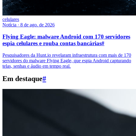
celulares
Notícia
·
8 de ago. de 2026
Flying Eagle: malware Android com 170 servidores
espia celulares e rouba contas bancárias
#
Pesquisadores da Hunt.io revelaram infraestrutura com mais de 170
servidores do malware Flying Eagle, que espia Android capturando
telas, senhas e áudio em tempo real.
Em destaque
#