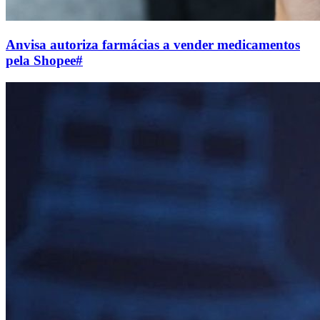
Anvisa autoriza farmácias a vender medicamentos
pela Shopee
#