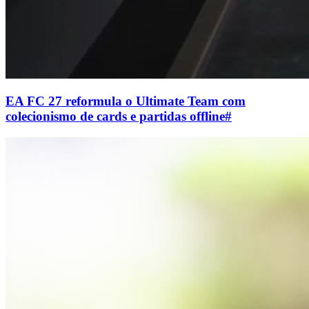
EA FC 27 reformula o Ultimate Team com
colecionismo de cards e partidas offline
#