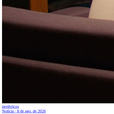
perifericos
Notícia
·
8 de ago. de 2026