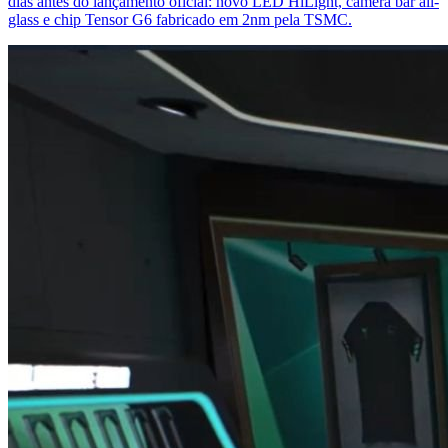
dias antes do lançamento oficial: novo LED HiLight, camera bar all-
glass e chip Tensor G6 fabricado em 2nm pela TSMC.