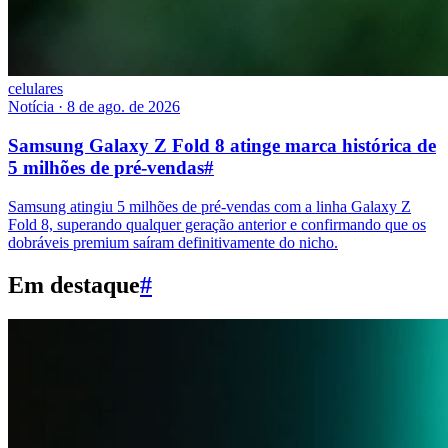
celulares
Notícia
·
8 de ago. de 2026
Samsung Galaxy Z Fold 8 atinge marca histórica de
5 milhões de pré-vendas
#
Samsung atingiu 5 milhões de pré-vendas com a linha Galaxy Z
Fold 8, superando qualquer geração anterior e confirmando que os
dobráveis premium saíram definitivamente do nicho.
Em destaque
#