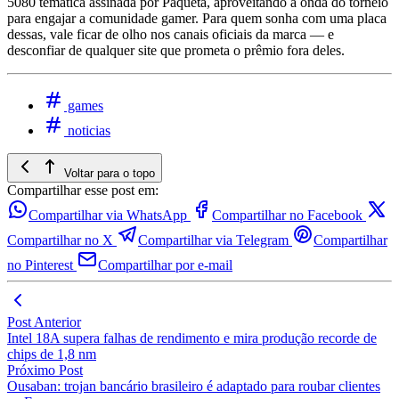
5080 temática assinada por Paquetá, aproveitando a onda do torneio
para engajar a comunidade gamer. Para quem sonha com uma placa
dessas, vale ficar de olho nos canais oficiais da marca — e
desconfiar de qualquer site que prometa o prêmio fora deles.
games
noticias
Voltar para o topo
Compartilhar esse post em:
Compartilhar via WhatsApp
Compartilhar no Facebook
Compartilhar no X
Compartilhar via Telegram
Compartilhar
no Pinterest
Compartilhar por e-mail
Post Anterior
Intel 18A supera falhas de rendimento e mira produção recorde de
chips de 1,8 nm
Próximo Post
Ousaban: trojan bancário brasileiro é adaptado para roubar clientes