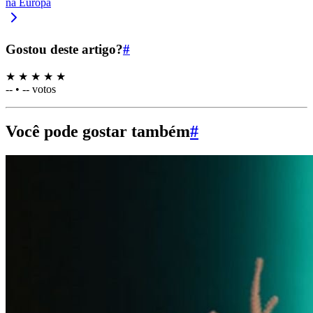
na Europa
Gostou deste artigo?
#
★
★
★
★
★
--
•
-- votos
Você pode gostar também
#