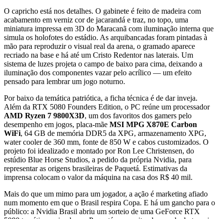
O capricho está nos detalhes. O gabinete é feito de madeira com
acabamento em verniz cor de jacarandá e traz, no topo, uma
miniatura impressa em 3D do Maracanã com iluminação interna que
simula os holofotes do estádio. As arquibancadas foram pintadas à
mão para reproduzir o visual real da arena, o gramado aparece
recriado na base e há até um Cristo Redentor nas laterais. Um
sistema de luzes projeta o campo de baixo para cima, deixando a
iluminação dos componentes vazar pelo acrílico — um efeito
pensado para lembrar um jogo noturno.
Por baixo da temática patriótica, a ficha técnica é de dar inveja.
Além da RTX 5080 Founders Edition, o PC reúne um processador
AMD Ryzen 7 9800X3D
, um dos favoritos dos gamers pelo
desempenho em jogos, placa-mãe
MSI MPG X870E Carbon
WiFi
, 64 GB de memória DDR5 da XPG, armazenamento XPG,
water cooler de 360 mm, fonte de 850 W e cabos customizados. O
projeto foi idealizado e montado por Ron Lee Christensen, do
estúdio Blue Horse Studios, a pedido da própria Nvidia, para
representar as origens brasileiras de Paquetá. Estimativas da
imprensa colocam o valor da máquina na casa dos R$ 40 mil.
Mais do que um mimo para um jogador, a ação é marketing afiado
num momento em que o Brasil respira Copa. E há um gancho para o
público: a Nvidia Brasil abriu um sorteio de uma GeForce RTX