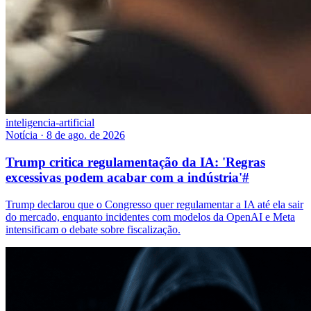
inteligencia-artificial
Notícia
·
8 de ago. de 2026
Trump critica regulamentação da IA: 'Regras
excessivas podem acabar com a indústria'
#
Trump declarou que o Congresso quer regulamentar a IA até ela sair
do mercado, enquanto incidentes com modelos da OpenAI e Meta
intensificam o debate sobre fiscalização.