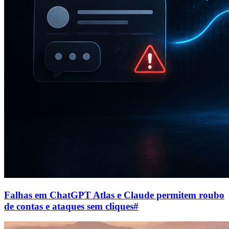
Falhas em ChatGPT Atlas e Claude permitem roubo
de contas e ataques sem cliques
#