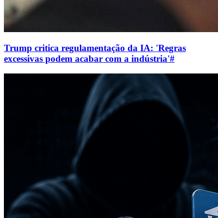
Trump critica regulamentação da IA: 'Regras
excessivas podem acabar com a indústria'
#