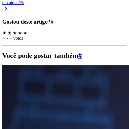
em até 22%
Gostou deste artigo?
#
★
★
★
★
★
--
•
-- votos
Você pode gostar também
#