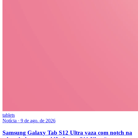
tablets
Notícia
·
9 de ago. de 2026
Samsung Galaxy Tab S12 Ultra vaza com notch na