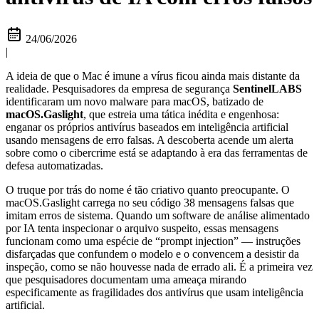
24/06/2026
|
A ideia de que o Mac é imune a vírus ficou ainda mais distante da
realidade. Pesquisadores da empresa de segurança
SentinelLABS
identificaram um novo malware para macOS, batizado de
macOS.Gaslight
, que estreia uma tática inédita e engenhosa:
enganar os próprios antivírus baseados em inteligência artificial
usando mensagens de erro falsas. A descoberta acende um alerta
sobre como o cibercrime está se adaptando à era das ferramentas de
defesa automatizadas.
O truque por trás do nome é tão criativo quanto preocupante. O
macOS.Gaslight carrega no seu código 38 mensagens falsas que
imitam erros de sistema. Quando um software de análise alimentado
por IA tenta inspecionar o arquivo suspeito, essas mensagens
funcionam como uma espécie de “prompt injection” — instruções
disfarçadas que confundem o modelo e o convencem a desistir da
inspeção, como se não houvesse nada de errado ali. É a primeira vez
que pesquisadores documentam uma ameaça mirando
especificamente as fragilidades dos antivírus que usam inteligência
artificial.