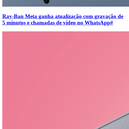
Ray-Ban Meta ganha atualização com gravação de
5 minutos e chamadas de vídeo no WhatsApp
#