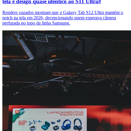
tela e design quase idêntico ao S11 Ultra
#
Renders vazados mostram que o Galaxy Tab S12 Ultra mantém o
notch na tela em 2026, decepcionando quem esperava câmera
perfurada no topo da linha Samsung.