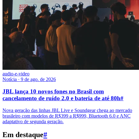
audio-e-video
Notícia
·
9 de ago. de 2026
JBL lança 10 novos fones no Brasil com
cancelamento de ruído 2.0 e bateria de até 80h
#
Nova geração das linhas JBL Live e Soundgear chega ao mercado
brasileiro com modelos de R$399 a R$999, Bluetooth 6.0 e ANC
adaptativo de segunda geração.
Em destaque
#