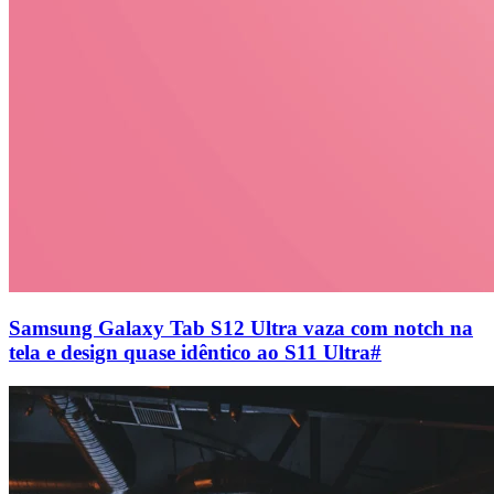
Samsung Galaxy Tab S12 Ultra vaza com notch na
tela e design quase idêntico ao S11 Ultra
#