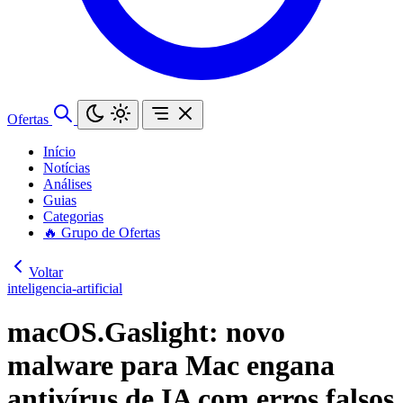
Ofertas
Início
Notícias
Análises
Guias
Categorias
🔥 Grupo de Ofertas
Voltar
inteligencia-artificial
macOS.Gaslight: novo
malware para Mac engana
antivírus de IA com erros falsos