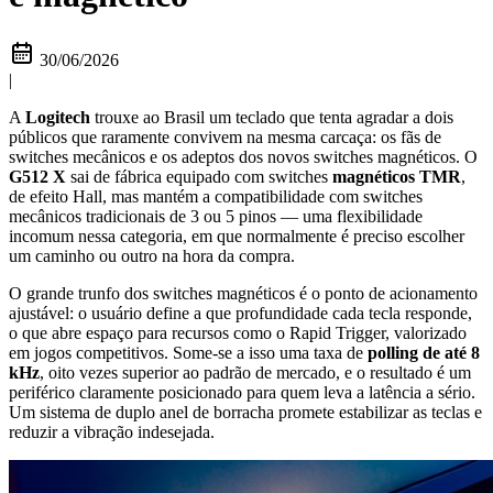
30/06/2026
|
A
Logitech
trouxe ao Brasil um teclado que tenta agradar a dois
públicos que raramente convivem na mesma carcaça: os fãs de
switches mecânicos e os adeptos dos novos switches magnéticos. O
G512 X
sai de fábrica equipado com switches
magnéticos TMR
,
de efeito Hall, mas mantém a compatibilidade com switches
mecânicos tradicionais de 3 ou 5 pinos — uma flexibilidade
incomum nessa categoria, em que normalmente é preciso escolher
um caminho ou outro na hora da compra.
O grande trunfo dos switches magnéticos é o ponto de acionamento
ajustável: o usuário define a que profundidade cada tecla responde,
o que abre espaço para recursos como o Rapid Trigger, valorizado
em jogos competitivos. Some-se a isso uma taxa de
polling de até 8
kHz
, oito vezes superior ao padrão de mercado, e o resultado é um
periférico claramente posicionado para quem leva a latência a sério.
Um sistema de duplo anel de borracha promete estabilizar as teclas e
reduzir a vibração indesejada.