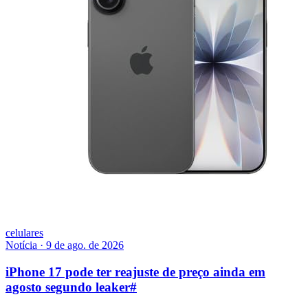
celulares
Notícia
·
9 de ago. de 2026
iPhone 17 pode ter reajuste de preço ainda em
agosto segundo leaker
#