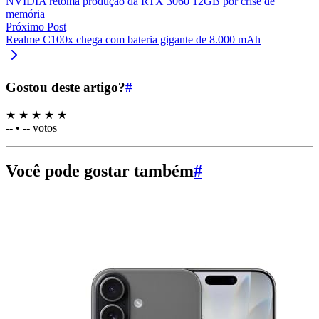
NVIDIA retoma produção da RTX 3060 12GB por crise de
memória
Próximo Post
Realme C100x chega com bateria gigante de 8.000 mAh
Gostou deste artigo?
#
★
★
★
★
★
--
•
-- votos
Você pode gostar também
#