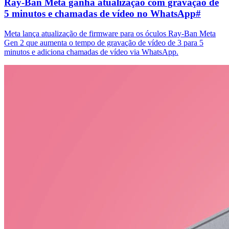
Ray-Ban Meta ganha atualização com gravação de
5 minutos e chamadas de vídeo no WhatsApp
#
Meta lança atualização de firmware para os óculos Ray-Ban Meta
Gen 2 que aumenta o tempo de gravação de vídeo de 3 para 5
minutos e adiciona chamadas de vídeo via WhatsApp.