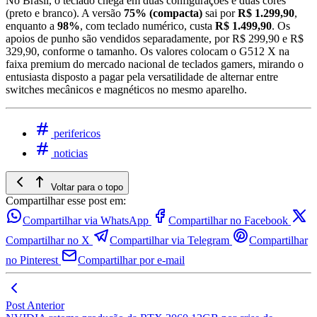
No Brasil, o teclado chega em duas configurações e duas cores
(preto e branco). A versão
75% (compacta)
sai por
R$ 1.299,90
,
enquanto a
98%
, com teclado numérico, custa
R$ 1.499,90
. Os
apoios de punho são vendidos separadamente, por R$ 299,90 e R$
329,90, conforme o tamanho. Os valores colocam o G512 X na
faixa premium do mercado nacional de teclados gamers, mirando o
entusiasta disposto a pagar pela versatilidade de alternar entre
switches mecânicos e magnéticos no mesmo aparelho.
perifericos
noticias
Voltar para o topo
Compartilhar esse post em:
Compartilhar via WhatsApp
Compartilhar no Facebook
Compartilhar no X
Compartilhar via Telegram
Compartilhar
no Pinterest
Compartilhar por e-mail
Post Anterior