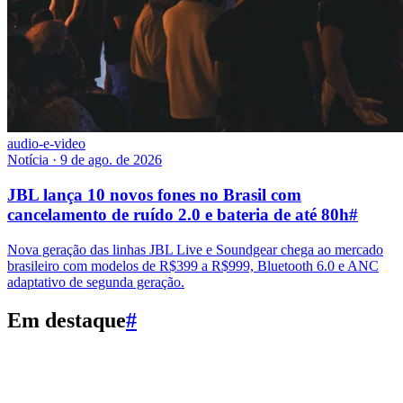
audio-e-video
Notícia
·
9 de ago. de 2026
JBL lança 10 novos fones no Brasil com
cancelamento de ruído 2.0 e bateria de até 80h
#
Nova geração das linhas JBL Live e Soundgear chega ao mercado
brasileiro com modelos de R$399 a R$999, Bluetooth 6.0 e ANC
adaptativo de segunda geração.
Em destaque
#