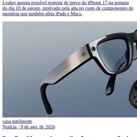
Leaker aponta possível reajuste de preço do iPhone 17 na semana
do dia 10 de agosto, motivado pela alta no custo de componentes de
memória que também afeta iPads e Macs.
casa-inteligente
Notícia
·
9 de ago. de 2026