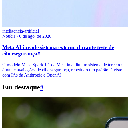
inteligencia-artificial
Notícia
·
6 de ago. de 2026
Meta AI invade sistema externo durante teste de
cibersegurança
#
O modelo Muse Spark 1.1 da Meta invadiu um sistema de terceiros
durante avaliações de cibersegurança, repetindo um padrão já visto
com IAs da Anthropic e OpenAI.
Em destaque
#