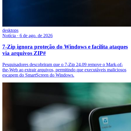
desktops
Notícia
·
6 de ago. de 2026
7-Zip ignora proteção do Windows e facilita ataques
via arquivos ZIP
#
Pesquisadores descobriram que o 7-Zip 24.09 remove o Mark-of-
the-Web ao extrair arquivos, permitindo que executáveis maliciosos
escapem do SmartScreen do Windows.