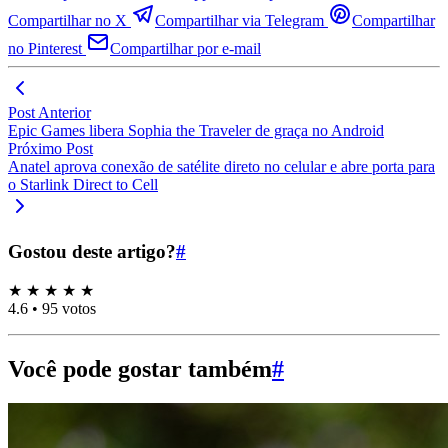
Compartilhar no X
Compartilhar via Telegram
Compartilhar
no Pinterest
Compartilhar por e-mail
Post Anterior
Epic Games libera Sophia the Traveler de graça no Android
Próximo Post
Anatel aprova conexão de satélite direto no celular e abre porta para
o Starlink Direct to Cell
Gostou deste artigo?
#
★
★
★
★
★
4.6
•
95 votos
Você pode gostar também
#