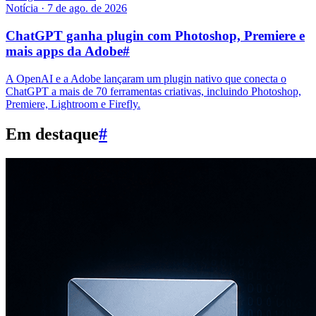
Notícia
·
7 de ago. de 2026
ChatGPT ganha plugin com Photoshop, Premiere e
mais apps da Adobe
#
A OpenAI e a Adobe lançaram um plugin nativo que conecta o
ChatGPT a mais de 70 ferramentas criativas, incluindo Photoshop,
Premiere, Lightroom e Firefly.
Em destaque
#