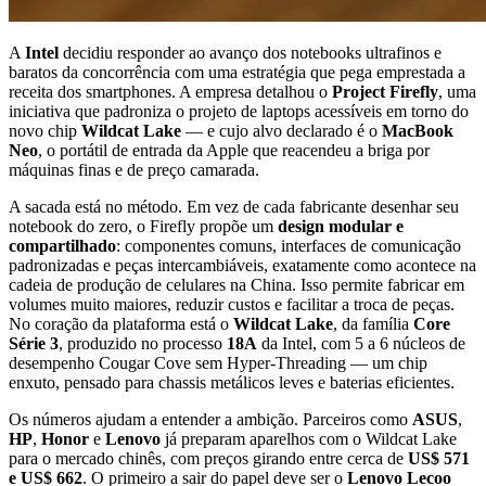
A
Intel
decidiu responder ao avanço dos notebooks ultrafinos e
baratos da concorrência com uma estratégia que pega emprestada a
receita dos smartphones. A empresa detalhou o
Project Firefly
, uma
iniciativa que padroniza o projeto de laptops acessíveis em torno do
novo chip
Wildcat Lake
— e cujo alvo declarado é o
MacBook
Neo
, o portátil de entrada da Apple que reacendeu a briga por
máquinas finas e de preço camarada.
A sacada está no método. Em vez de cada fabricante desenhar seu
notebook do zero, o Firefly propõe um
design modular e
compartilhado
: componentes comuns, interfaces de comunicação
padronizadas e peças intercambiáveis, exatamente como acontece na
cadeia de produção de celulares na China. Isso permite fabricar em
volumes muito maiores, reduzir custos e facilitar a troca de peças.
No coração da plataforma está o
Wildcat Lake
, da família
Core
Série 3
, produzido no processo
18A
da Intel, com 5 a 6 núcleos de
desempenho Cougar Cove sem Hyper-Threading — um chip
enxuto, pensado para chassis metálicos leves e baterias eficientes.
Os números ajudam a entender a ambição. Parceiros como
ASUS
,
HP
,
Honor
e
Lenovo
já preparam aparelhos com o Wildcat Lake
para o mercado chinês, com preços girando entre cerca de
US$ 571
e US$ 662
. O primeiro a sair do papel deve ser o
Lenovo Lecoo