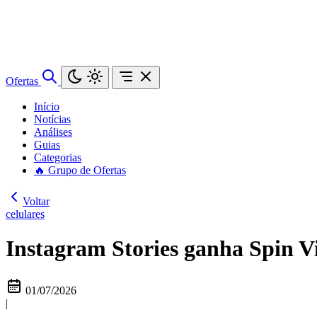
Ofertas
Início
Notícias
Análises
Guias
Categorias
🔥 Grupo de Ofertas
Voltar
celulares
Instagram Stories ganha Spin 
01/07/2026
|