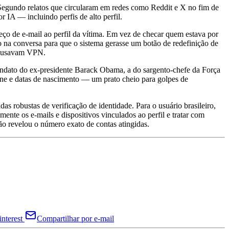
. Segundo relatos que circularam em redes como Reddit e X no fim de
 IA — incluindo perfis de alto perfil.
ço de e-mail ao perfil da vítima. Em vez de checar quem estava por
o na conversa para que o sistema gerasse um botão de redefinição de
os usavam VPN.
mandato do ex-presidente Barack Obama, a do sargento-chefe da Força
one e datas de nascimento — um prato cheio para golpes de
as robustas de verificação de identidade. Para o usuário brasileiro,
amente os e-mails e dispositivos vinculados ao perfil e tratar com
ão revelou o número exato de contas atingidas.
nterest
Compartilhar por e-mail