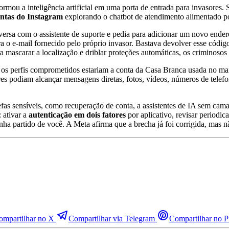
ormou a inteligência artificial em uma porta de entrada para invasores
ontas do Instagram
explorando o chatbot de atendimento alimentado por
ersa com o assistente de suporte e pedia para adicionar um novo endere
ra o e-mail fornecido pelo próprio invasor. Bastava devolver esse códig
ara mascarar a localização e driblar proteções automáticas, os criminos
ntre os perfis comprometidos estariam a conta da Casa Branca usada no 
res podiam alcançar mensagens diretas, fotos, vídeos, números de telef
fas sensíveis, como recuperação de conta, a assistentes de IA sem camad
: ativar a
autenticação em dois fatores
por aplicativo, revisar periodic
ha partido de você. A Meta afirma que a brecha já foi corrigida, mas n
ompartilhar no X
Compartilhar via Telegram
Compartilhar no Pi