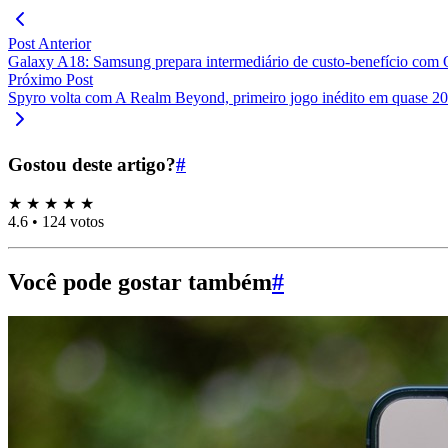
Post Anterior
Galaxy A18: Samsung prepara intermediário de custo-benefício com
Próximo Post
Spyro volta com A Realm Beyond, primeiro jogo inédito em quase 20
Gostou deste artigo?
#
★
★
★
★
★
4.6
•
124 votos
Você pode gostar também
#