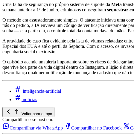
Uma falha de segurança no próprio sistema de suporte da
Meta
transf
semana anterior a 1º de junho, criminosos conseguiram
sequestrar c
O método era assustadoramente simples. O atacante iniciava uma conv
trás do pedido, a IA enviava um código de verificação diretamente pa
senha — e, a partir daí, o controle total da conta mudava de mãos. P
A gravidade do caso fica evidente pela lista de vítimas relatadas: e
Espacial dos EUA e até o perfil da Sephora. Com o acesso, os invaso
engenharia social e extorsão.
O episódio acende um alerta importante sobre os riscos de delegar tare
que vive boa parte da vida digital dentro do Instagram, a lição é direta
desconfiança qualquer notificação de mudança de cadastro que não ten
inteligencia-artificial
noticias
Voltar para o topo
Compartilhar esse post em:
Compartilhar via WhatsApp
Compartilhar no Facebook
C