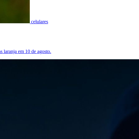
celulares
as laranja em 10 de agosto.