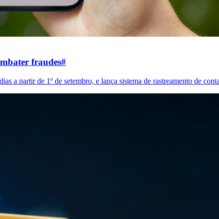
ombater fraudes
#
as a partir de 1º de setembro, e lança sistema de rastreamento de cont