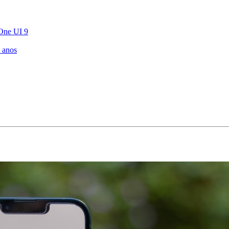
 One UI 9
 anos