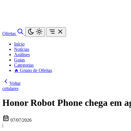
Ofertas
Início
Notícias
Análises
Guias
Categorias
🔥 Grupo de Ofertas
Voltar
celulares
Honor Robot Phone chega em ag
07/07/2026
|