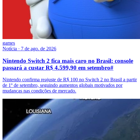
games
Notícia
·
7 de ago. de 2026
Nintendo Switch 2 fica mais caro no Brasil: console
passará a custar R$ 4.599,90 em setembro
#
Nintendo confirma reajuste de R$ 100 no Switch 2 no Brasil a partir
de 1º de setembro, seguindo aumentos globais motivados por
mudanças nas condições de mercado.