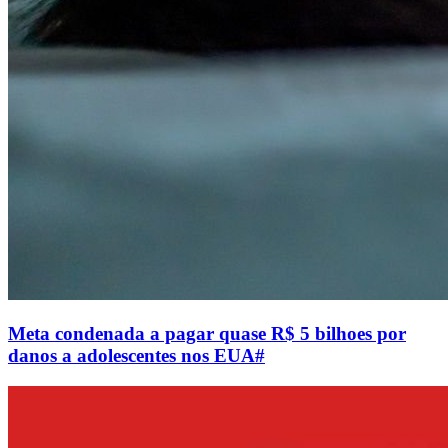
Meta condenada a pagar quase R$ 5 bilhoes por
danos a adolescentes nos EUA
#