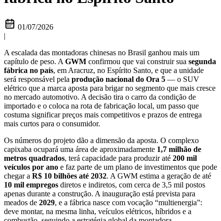
01/07/2026
|
A escalada das montadoras chinesas no Brasil ganhou mais um
capítulo de peso. A
GWM
confirmou que vai construir sua
segunda
fábrica no país
, em Aracruz, no Espírito Santo, e que a unidade
será responsável pela
produção nacional do Ora 5
— o SUV
elétrico que a marca aposta para brigar no segmento que mais cresce
no mercado automotivo. A decisão tira o carro da condição de
importado e o coloca na rota de fabricação local, um passo que
costuma significar preços mais competitivos e prazos de entrega
mais curtos para o consumidor.
Os números do projeto dão a dimensão da aposta. O complexo
capixaba ocupará uma área de aproximadamente
1,7 milhão de
metros quadrados
, terá capacidade para produzir até
200 mil
veículos por ano
e faz parte de um plano de investimentos que pode
chegar a
R$ 10 bilhões até 2032
. A GWM estima a geração de até
10 mil empregos
diretos e indiretos, com cerca de 3,5 mil postos
apenas durante a construção. A inauguração está prevista para
meados de
2029
, e a fábrica nasce com vocação “multienergia”:
deve montar, na mesma linha, veículos elétricos, híbridos e a
combustão, seguindo a estratégia global da montadora.