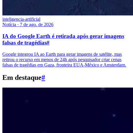
inteligencia-artificial
Notícia
·
7 de ago. de 2026
IA do Google Earth é retirada após gerar imagens
falsas de tragédias
#
Google integrou IA ao Earth para gerar imagens de satélite, mas
retirou o recurso em menos de 24h após pesquisador criar cenas
falsas de tragédias em Gaza, fronteira EUA-México e Amsterdam.
Em destaque
#