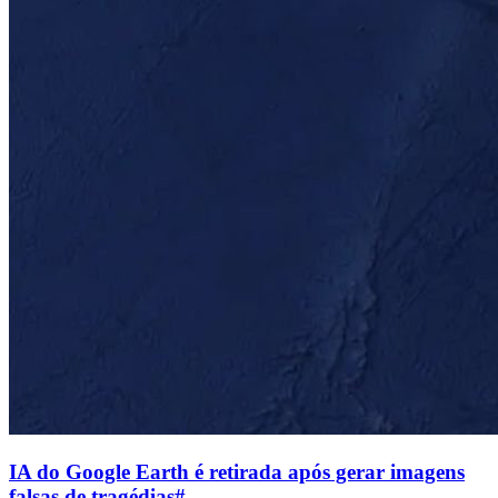
IA do Google Earth é retirada após gerar imagens
falsas de tragédias
#