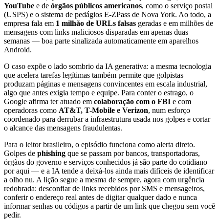
YouTube
e de
órgãos públicos americanos
, como o serviço postal
(USPS) e o sistema de pedágios E-ZPass de Nova York. Ao todo, a
empresa fala em
1 milhão de URLs falsas
geradas e em milhões de
mensagens com links maliciosos disparadas em apenas duas
semanas — boa parte sinalizada automaticamente em aparelhos
Android.
O caso expõe o lado sombrio da IA generativa: a mesma tecnologia
que acelera tarefas legítimas também permite que golpistas
produzam páginas e mensagens convincentes em escala industrial,
algo que antes exigia tempo e equipe. Para conter o estrago, o
Google afirma ter atuado em
colaboração com o FBI
e com
operadoras como
AT&T, T-Mobile e Verizon
, num esforço
coordenado para derrubar a infraestrutura usada nos golpes e cortar
o alcance das mensagens fraudulentas.
Para o leitor brasileiro, o episódio funciona como alerta direto.
Golpes de
phishing
que se passam por bancos, transportadoras,
órgãos do governo e serviços conhecidos já são parte do cotidiano
por aqui — e a IA tende a deixá-los ainda mais difíceis de identificar
a olho nu. A lição segue a mesma de sempre, agora com urgência
redobrada: desconfiar de links recebidos por SMS e mensageiros,
conferir o endereço real antes de digitar qualquer dado e nunca
informar senhas ou códigos a partir de um link que chegou sem você
pedir.