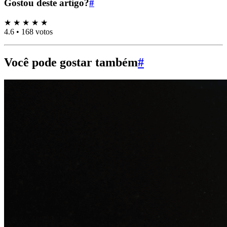
Gostou deste artigo?
#
★
★
★
★
★
4.6
•
168 votos
Você pode gostar também
#