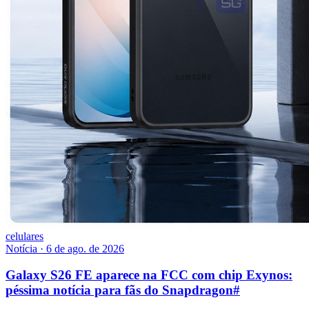
celulares
Notícia
·
6 de ago. de 2026
Galaxy S26 FE aparece na FCC com chip Exynos:
péssima notícia para fãs do Snapdragon
#