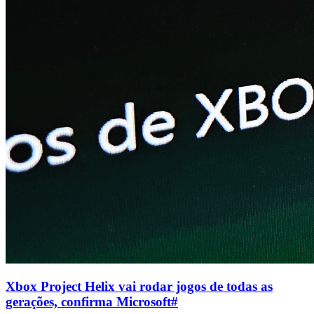
Xbox Project Helix vai rodar jogos de todas as
gerações, confirma Microsoft
#