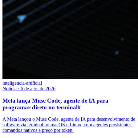
inteligencia-artificial
Notícia
·
6 de ago. de 2026
Meta lança Muse Code, agente de IA para
programar direto no terminal
#
A Meta lançou o Muse Code, agente de IA para desenvolvimento de
software via terminal no macOS e Linux, com agentes persistentes,
comandos nativos e preço por token.