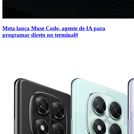
Meta lança Muse Code, agente de IA para
programar direto no terminal
#