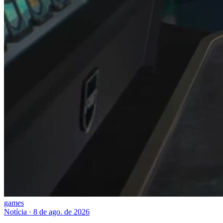
games
Notícia
·
8 de ago. de 2026