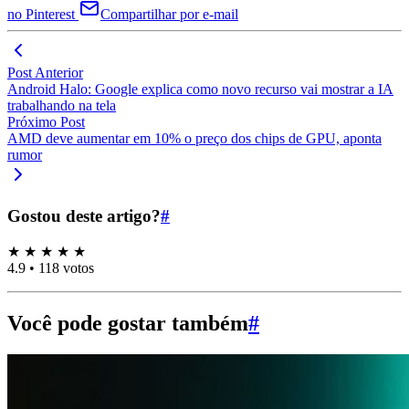
no Pinterest
Compartilhar por e-mail
Post Anterior
Android Halo: Google explica como novo recurso vai mostrar a IA
trabalhando na tela
Próximo Post
AMD deve aumentar em 10% o preço dos chips de GPU, aponta
rumor
Gostou deste artigo?
#
★
★
★
★
★
4.9
•
118 votos
Você pode gostar também
#