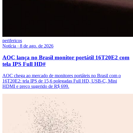
perifericos
Notícia
·
8 de ago. de 2026
AOC lança no Brasil monitor portátil 16T20E2 com
tela IPS Full HD
#
AOC chega ao mercado de monitores portáteis no Brasil com o
16T20E2: tela IPS de 15,6 polegadas Full HD, USB-C, Mini
HDMI e preço sugerido de R$ 699.