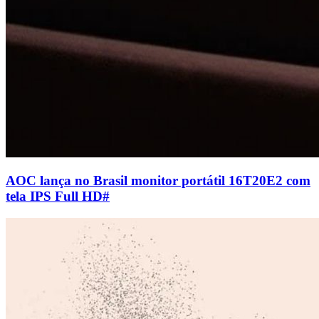
AOC lança no Brasil monitor portátil 16T20E2 com
tela IPS Full HD
#