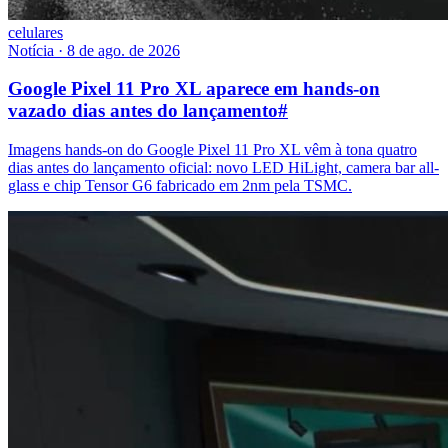
celulares
Notícia
·
8 de ago. de 2026
Google Pixel 11 Pro XL aparece em hands-on
vazado dias antes do lançamento
#
Imagens hands-on do Google Pixel 11 Pro XL vêm à tona quatro
dias antes do lançamento oficial: novo LED HiLight, camera bar all-
glass e chip Tensor G6 fabricado em 2nm pela TSMC.