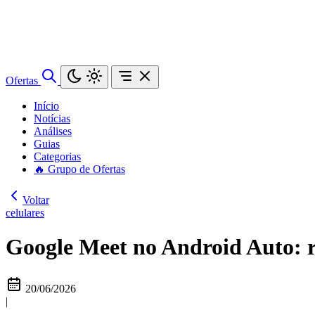
Ofertas
Início
Notícias
Análises
Guias
Categorias
🔥 Grupo de Ofertas
Voltar
celulares
Google Meet no Android Auto: r
20/06/2026
|