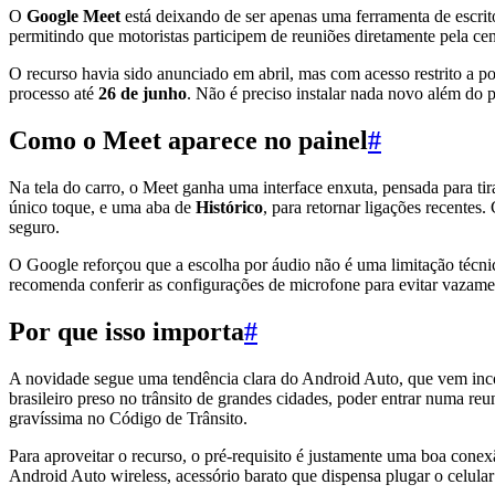
O
Google Meet
está deixando de ser apenas uma ferramenta de escri
permitindo que motoristas participem de reuniões diretamente pela c
O recurso havia sido anunciado em abril, mas com acesso restrito a pou
processo até
26 de junho
. Não é preciso instalar nada novo além do 
Como o Meet aparece no painel
#
Na tela do carro, o Meet ganha uma interface enxuta, pensada para ti
único toque, e uma aba de
Histórico
, para retornar ligações recentes
seguro.
O Google reforçou que a escolha por áudio não é uma limitação técnic
recomenda conferir as configurações de microfone para evitar vazame
Por que isso importa
#
A novidade segue uma tendência clara do Android Auto, que vem inco
brasileiro preso no trânsito de grandes cidades, poder entrar numa r
gravíssima no Código de Trânsito.
Para aproveitar o recurso, o pré-requisito é justamente uma boa cone
Android Auto wireless, acessório barato que dispensa plugar o celula