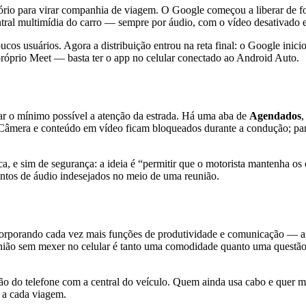
tório para virar companhia de viagem. O Google começou a liberar de 
entral multimídia do carro — sempre por áudio, com o vídeo desativado
cos usuários. Agora a distribuição entrou na reta final: o Google inici
próprio Meet — basta ter o app no celular conectado ao Android Auto.
rar o mínimo possível a atenção da estrada. Há uma aba de
Agendados
,
. Câmera e conteúdo em vídeo ficam bloqueados durante a condução; para
a, e sim de segurança: a ideia é “permitir que o motorista mantenha o
ntos de áudio indesejados no meio de uma reunião.
rporando cada vez mais funções de produtividade e comunicação — antes
eunião sem mexer no celular é tanto uma comodidade quanto uma questão
xão do telefone com a central do veículo. Quem ainda usa cabo e quer m
r a cada viagem.