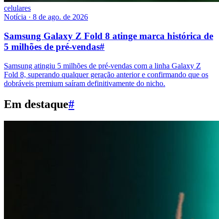
celulares
Notícia
·
8 de ago. de 2026
Samsung Galaxy Z Fold 8 atinge marca histórica de
5 milhões de pré-vendas
#
Samsung atingiu 5 milhões de pré-vendas com a linha Galaxy Z
Fold 8, superando qualquer geração anterior e confirmando que os
dobráveis premium saíram definitivamente do nicho.
Em destaque
#