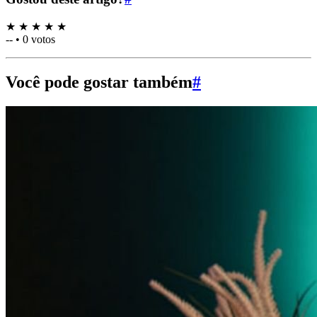
★
★
★
★
★
--
•
0 votos
Você pode gostar também
#