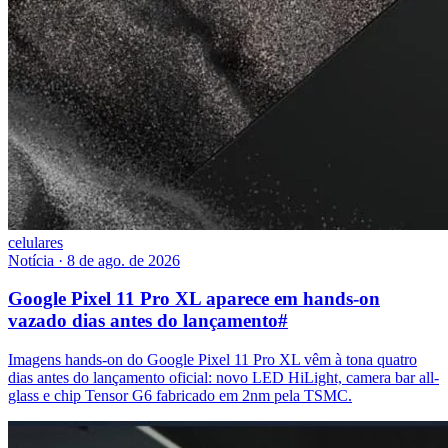
celulares
Notícia
·
8 de ago. de 2026
Google Pixel 11 Pro XL aparece em hands-on
vazado dias antes do lançamento
#
Imagens hands-on do Google Pixel 11 Pro XL vêm à tona quatro
dias antes do lançamento oficial: novo LED HiLight, camera bar all-
glass e chip Tensor G6 fabricado em 2nm pela TSMC.