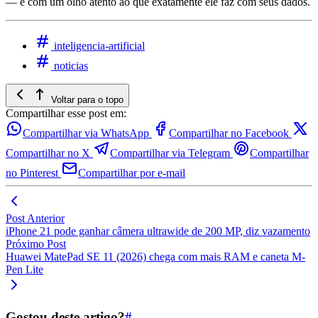
— e com um olho atento ao que exatamente ele faz com seus dados.
inteligencia-artificial
noticias
Voltar para o topo
Compartilhar esse post em:
Compartilhar via WhatsApp
Compartilhar no Facebook
Compartilhar no X
Compartilhar via Telegram
Compartilhar
no Pinterest
Compartilhar por e-mail
Post Anterior
iPhone 21 pode ganhar câmera ultrawide de 200 MP, diz vazamento
Próximo Post
Huawei MatePad SE 11 (2026) chega com mais RAM e caneta M-
Pen Lite
Gostou deste artigo?
#