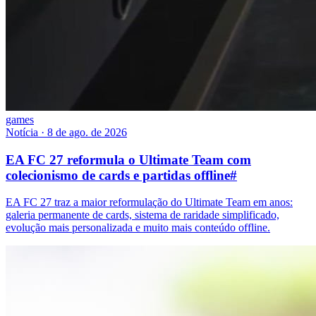
games
Notícia
·
8 de ago. de 2026
EA FC 27 reformula o Ultimate Team com
colecionismo de cards e partidas offline
#
EA FC 27 traz a maior reformulação do Ultimate Team em anos:
galeria permanente de cards, sistema de raridade simplificado,
evolução mais personalizada e muito mais conteúdo offline.