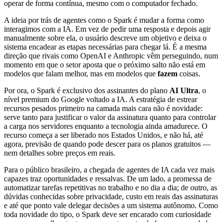
operar de forma contínua, mesmo com o computador fechado.
A ideia por trás de agentes como o Spark é mudar a forma como
interagimos com a IA. Em vez de pedir uma resposta e depois agir
manualmente sobre ela, o usuário descreve um objetivo e deixa o
sistema encadear as etapas necessárias para chegar lá. É a mesma
direção que rivais como OpenAI e Anthropic vêm perseguindo, num
momento em que o setor aposta que o próximo salto não está em
modelos que falam melhor, mas em modelos que
fazem
coisas.
Por ora, o Spark é exclusivo dos assinantes do plano
AI Ultra
, o
nível premium do Google voltado a IA. A estratégia de estrear
recursos pesados primeiro na camada mais cara não é novidade:
serve tanto para justificar o valor da assinatura quanto para controlar
a carga nos servidores enquanto a tecnologia ainda amadurece. O
recurso começa a ser liberado nos Estados Unidos, e não há, até
agora, previsão de quando pode descer para os planos gratuitos —
nem detalhes sobre preços em reais.
Para o público brasileiro, a chegada de agentes de IA cada vez mais
capazes traz oportunidades e ressalvas. De um lado, a promessa de
automatizar tarefas repetitivas no trabalho e no dia a dia; de outro, as
dúvidas conhecidas sobre privacidade, custo em reais das assinaturas
e até que ponto vale delegar decisões a um sistema autônomo. Como
toda novidade do tipo, o Spark deve ser encarado com curiosidade