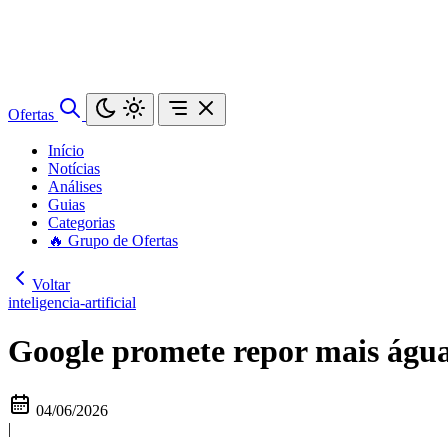
Ofertas
Início
Notícias
Análises
Guias
Categorias
🔥 Grupo de Ofertas
Voltar
inteligencia-artificial
Google promete repor mais água
04/06/2026
|