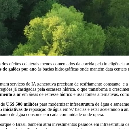
s efeitos colaterais menos comentados da corrida pela inteligência a
s de galões por ano
às bacias hidrográficas onde mantém data center
ntam serviços de IA generativa precisam de resfriamento constante, e a á
regiões já castigadas pela escassez hídrica, o que transforma o cresc
amento a ar
em áreas de estresse hídrico e usar fontes alternativas, com
s de
US$ 500 milhões
para modernizar infraestrutura de água e saneam
5 iniciativas
de reposição de água em 97 bacias e estar acelerando a an
 quanto de água consome em cada comunidade onde opera.
 porque o Brasil também atrai investimentos pesados em infraestrutura d