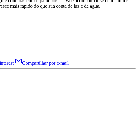
ço e cobradas com lupa depois — vale acompanhar se os relatórios
esce mais rápido do que sua conta de luz e de água.
nterest
Compartilhar por e-mail