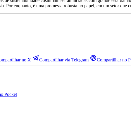
as de sustentabilidade costumam ser anunciadas com grande estardalha
sta. Por enquanto, é uma promessa robusta no papel, em um setor que cr
ompartilhar no X
Compartilhar via Telegram
Compartilhar no Pi
mo Pocket