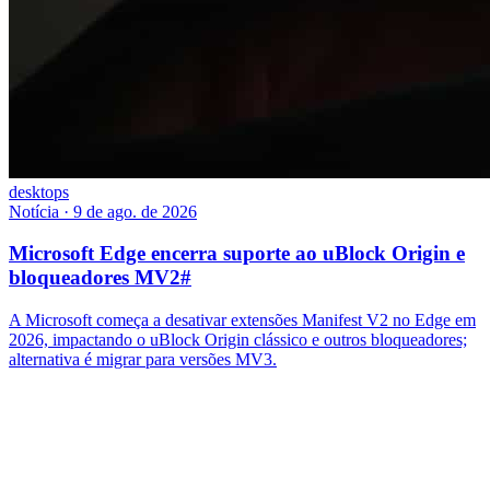
desktops
Notícia
·
9 de ago. de 2026
Microsoft Edge encerra suporte ao uBlock Origin e
bloqueadores MV2
#
A Microsoft começa a desativar extensões Manifest V2 no Edge em
2026, impactando o uBlock Origin clássico e outros bloqueadores;
alternativa é migrar para versões MV3.