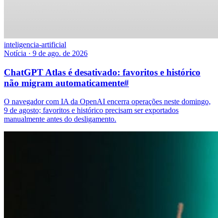
inteligencia-artificial
Notícia
·
9 de ago. de 2026
ChatGPT Atlas é desativado: favoritos e histórico
não migram automaticamente
#
O navegador com IA da OpenAI encerra operações neste domingo,
9 de agosto; favoritos e histórico precisam ser exportados
manualmente antes do desligamento.