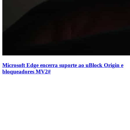
Microsoft Edge encerra suporte ao uBlock Origin e
bloqueadores MV2
#