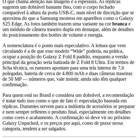
O que chama atenção nas imagens é a espessura. As réplicas
sugerem um dobrável bastante fino, com o corpo fechado
comparável à altura da porta USB-C, num nível de discrição que se
aproxima do que a Samsung mostrou em aparelhos como o Galaxy
S25 Edge. As fotos também trazem uma variante na cor
branca
e
um módulo de câmera traseiro dupla em destaque, além de detalhes
do posicionamento dos botões de volume e energia.
A nomenclatura é o ponto mais especulativo. A leitura que vem
circulando é a de que esse modelo “Wide” poderia, na prática,
ocupar a posição do Galaxy Z Fold 8 padrão, enquanto a versão
principal da geração seria batizada de Z Fold 8 Ultra. Em termos de
ficha técnica, os rumores apontam para uma tela interna de 7,6
polegadas, bateria de cerca de 4.800 mAh e duas câmeras traseiras
de 50 MP — números que, vale insistir, ainda não têm qualquer
confirmação.
Para quem está no Brasil e considera um dobrável, a recomendação
é tratar tudo isso como o que de fato é: especulação baseada em
réplicas. Dummies servem para a indústria de acessórios se preparar
e nem sempre refletem o produto final, especialmente em detalhes
como cores e acabamento. A confirmação só deve vir no próximo
Galaxy Unpacked, e os preços por aqui, como de praxe nessa
categoria, tendem a ser salgados.