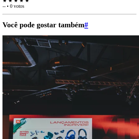
★
★
★
★
★
--
•
0 votos
Você pode gostar também
#