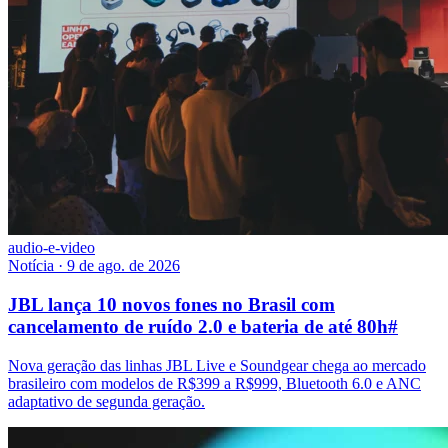
audio-e-video
Notícia
·
9 de ago. de 2026
JBL lança 10 novos fones no Brasil com
cancelamento de ruído 2.0 e bateria de até 80h
#
Nova geração das linhas JBL Live e Soundgear chega ao mercado
brasileiro com modelos de R$399 a R$999, Bluetooth 6.0 e ANC
adaptativo de segunda geração.