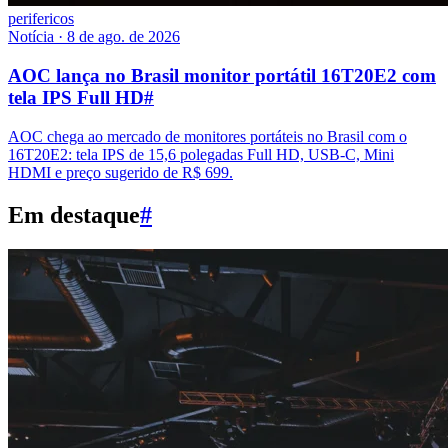
perifericos
Notícia
·
8 de ago. de 2026
AOC lança no Brasil monitor portátil 16T20E2 com
tela IPS Full HD
#
AOC chega ao mercado de monitores portáteis no Brasil com o
16T20E2: tela IPS de 15,6 polegadas Full HD, USB-C, Mini
HDMI e preço sugerido de R$ 699.
Em destaque
#