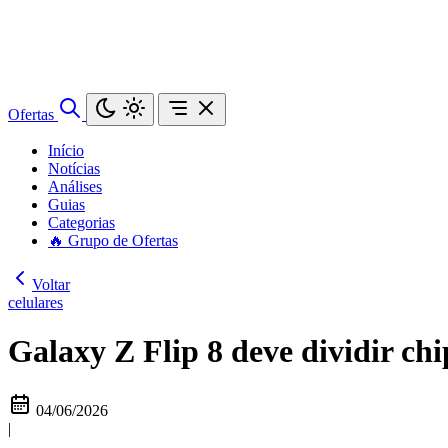
Ofertas
Início
Notícias
Análises
Guias
Categorias
🔥 Grupo de Ofertas
Voltar
celulares
Galaxy Z Flip 8 deve dividir ch
04/06/2026
|