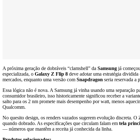
A próxima geração de dobráveis “clamshell” da
Samsung
já começou 
especializada, o
Galaxy Z Flip 8
deve adotar uma estratégia dividida
mercados, enquanto uma versão com
Snapdragon
seria reservada a 
Essa lógica não é nova. A Samsung já vinha usando uma separação pa
consumidor brasileiro, isso historicamente significou receber a var
salto para os 2 nm promete mais desempenho por watt, menos aqueciment
Qualcomm.
No quesito design, os renders vazados sugerem evolução discreta. O 
quando dobrado. As especificações que circulam falam em
tela princ
— números que mantêm a receita já conhecida da linha.
Produtos relacionados: