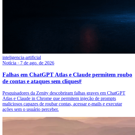
inteligencia-artificial
Notícia
·
7 de ago. de 2026
Falhas em ChatGPT Atlas e Claude permitem roubo
de contas e ataques sem cliques
#
Pesquisadores da Zenity descobriram falhas graves em ChatGPT
Atlas e Claude in Chrome que permitem injeção de prompts
maliciosos capazes de roubar contas, acessar e-mails e executar
ações sem o usuário perceber.