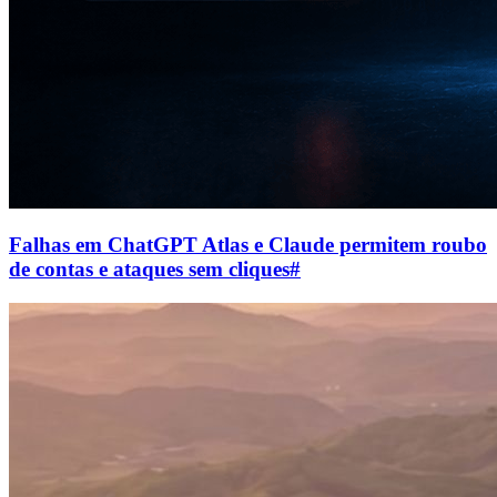
Falhas em ChatGPT Atlas e Claude permitem roubo
de contas e ataques sem cliques
#