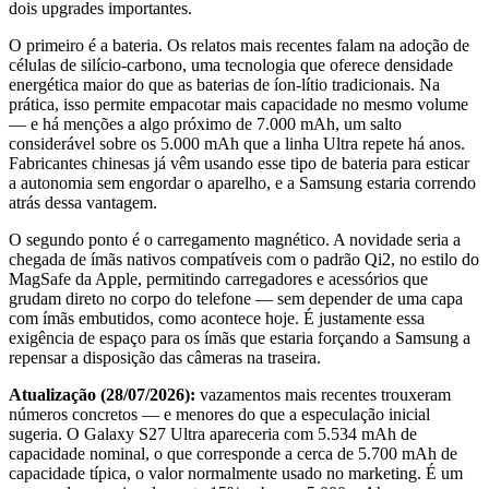
dois upgrades importantes.
O primeiro é a bateria. Os relatos mais recentes falam na adoção de
células de silício-carbono, uma tecnologia que oferece densidade
energética maior do que as baterias de íon-lítio tradicionais. Na
prática, isso permite empacotar mais capacidade no mesmo volume
— e há menções a algo próximo de 7.000 mAh, um salto
considerável sobre os 5.000 mAh que a linha Ultra repete há anos.
Fabricantes chinesas já vêm usando esse tipo de bateria para esticar
a autonomia sem engordar o aparelho, e a Samsung estaria correndo
atrás dessa vantagem.
O segundo ponto é o carregamento magnético. A novidade seria a
chegada de ímãs nativos compatíveis com o padrão Qi2, no estilo do
MagSafe da Apple, permitindo carregadores e acessórios que
grudam direto no corpo do telefone — sem depender de uma capa
com ímãs embutidos, como acontece hoje. É justamente essa
exigência de espaço para os ímãs que estaria forçando a Samsung a
repensar a disposição das câmeras na traseira.
Atualização (28/07/2026):
vazamentos mais recentes trouxeram
números concretos — e menores do que a especulação inicial
sugeria. O Galaxy S27 Ultra apareceria com 5.534 mAh de
capacidade nominal, o que corresponde a cerca de 5.700 mAh de
capacidade típica, o valor normalmente usado no marketing. É um