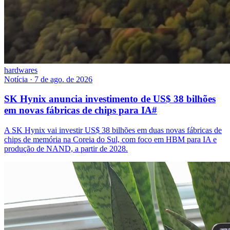
hardwares
Notícia
·
7 de ago. de 2026
SK Hynix anuncia investimento de US$ 38 bilhões
em novas fábricas de chips para IA
#
A SK Hynix vai investir US$ 38 bilhões em duas novas fábricas de
chips de memória na Coreia do Sul, com foco em HBM para IA e
produção de NAND, a partir de 2028.