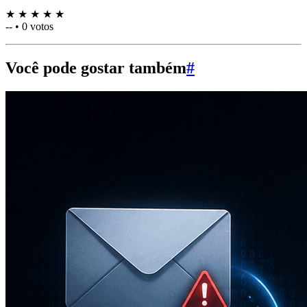
★
★
★
★
★
--
•
0 votos
Você pode gostar também
#