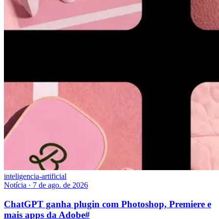
inteligencia-artificial
Notícia
·
7 de ago. de 2026
ChatGPT ganha plugin com Photoshop, Premiere e
mais apps da Adobe
#