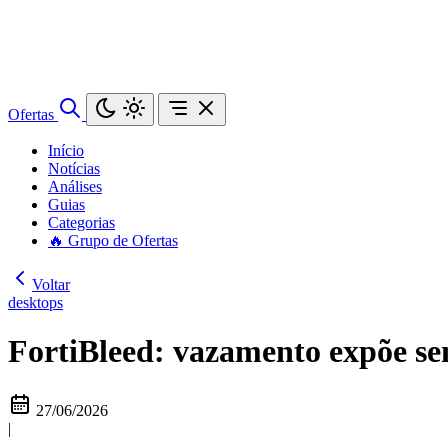
Ofertas
Início
Notícias
Análises
Guias
Categorias
🔥 Grupo de Ofertas
Voltar
desktops
FortiBleed: vazamento expõe sen
27/06/2026
|