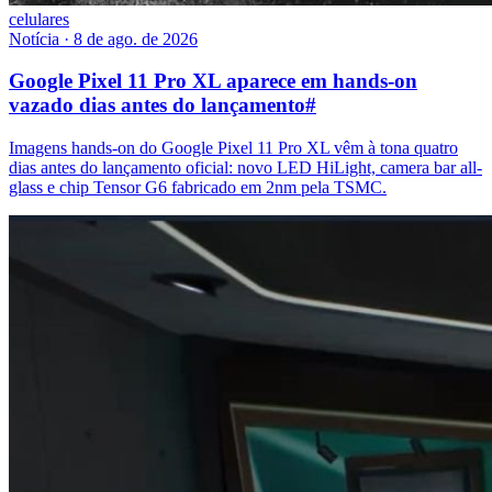
celulares
Notícia
·
8 de ago. de 2026
Google Pixel 11 Pro XL aparece em hands-on
vazado dias antes do lançamento
#
Imagens hands-on do Google Pixel 11 Pro XL vêm à tona quatro
dias antes do lançamento oficial: novo LED HiLight, camera bar all-
glass e chip Tensor G6 fabricado em 2nm pela TSMC.