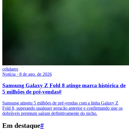
celulares
Notícia
·
8 de ago. de 2026
Samsung Galaxy Z Fold 8 atinge marca histórica de
5 milhões de pré-vendas
#
Samsung atingiu 5 milhões de pré-vendas com a linha Galaxy Z
Fold 8, superando qualquer geração anterior e confirmando que os
dobráveis premium saíram definitivamente do nicho.
Em destaque
#