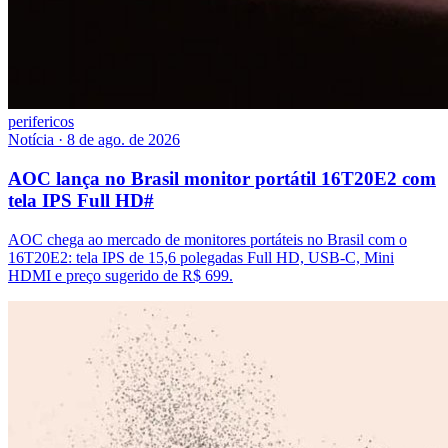
perifericos
Notícia
·
8 de ago. de 2026
AOC lança no Brasil monitor portátil 16T20E2 com
tela IPS Full HD
#
AOC chega ao mercado de monitores portáteis no Brasil com o
16T20E2: tela IPS de 15,6 polegadas Full HD, USB-C, Mini
HDMI e preço sugerido de R$ 699.