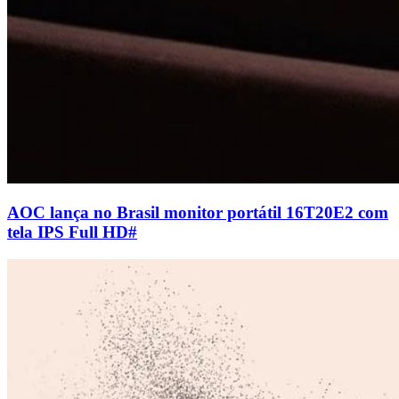
AOC lança no Brasil monitor portátil 16T20E2 com
tela IPS Full HD
#