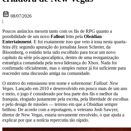
08/07/2026
|
Poucos anúncios mexem tanto com os fãs de RPG quanto a
possibilidade de um novo
Fallout
feito pela
Obsidian
Entertainment
. E foi exatamente isso que veio à tona nesta quarta-
feira (8): segundo apuração do jornalista Jason Schreier, da
Bloomberg, o estúdio teria sido escolhido para tocar um novo
capítulo da série pós-apocalíptica, dentro de uma reorganização
estratégica comandada pela nova liderança do Xbox. Nada foi
confirmado oficialmente, mas o simples rumor já foi suficiente para
reacender uma discussão antiga na comunidade.
O motivo do entusiasmo tem nome e sobrenome:
Fallout: New
Vegas
. Lançado em 2010 e desenvolvido em pouco mais de um ano
e meio, o jogo é considerado por boa parte dos fãs o melhor da
franquia, elogiado justamente pela escrita, pela liberdade de escolhas
e pelo design de missões — terreno em que a Obsidian sempre
brilhou. De acordo com a reportagem, o veterano Josh Sawyer,
diretor de New Vegas, estaria novamente envolvido, o que ajuda a
explicar por que a notícia repercutiu tão rápido.