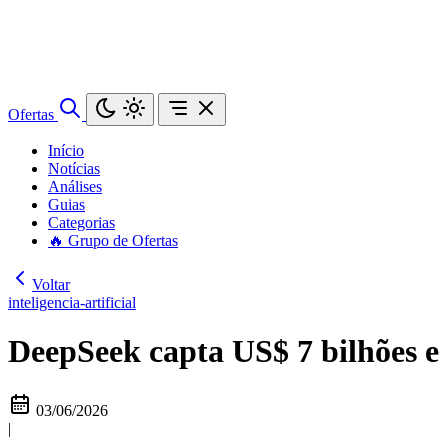
Ofertas
Início
Notícias
Análises
Guias
Categorias
🔥 Grupo de Ofertas
Voltar
inteligencia-artificial
DeepSeek capta US$ 7 bilhões e 
03/06/2026
|