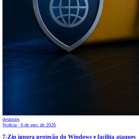
desktops
Notícia
·
6 de ago. de 2026
7-Zip ignora proteção do Windows e facilita ataques