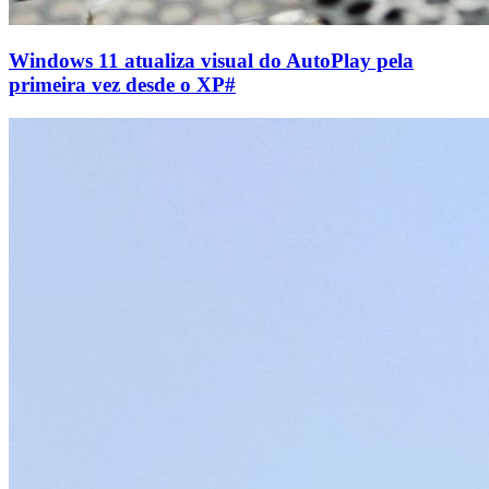
Windows 11 atualiza visual do AutoPlay pela
primeira vez desde o XP
#