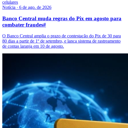
celulares
Notícia
·
6 de ago. de 2026
Banco Central muda regras do Pix em agosto para
combater fraudes
#
O Banco Central amplia o prazo de contestação do Pix de 30 para
80 dias a partir de 1º de setembro, e lança sistema de rastreamento
de contas laranja em 10 de agosto.