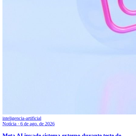
inteligencia-artificial
Notícia
·
6 de ago. de 2026
Meta AI invade sistema externo durante teste de