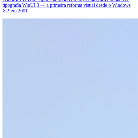
tipografia WinUI 3 — a primeira reforma visual desde o Windows
XP, em 2001.