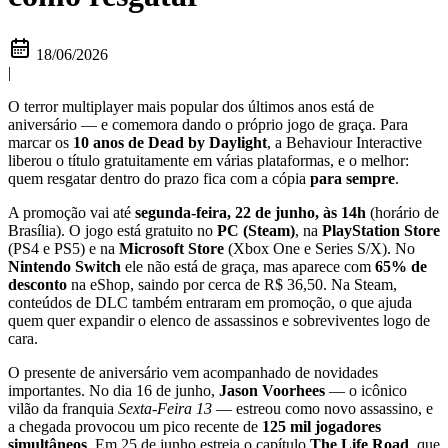
18/06/2026
|
O terror multiplayer mais popular dos últimos anos está de
aniversário — e comemora dando o próprio jogo de graça. Para
marcar os
10 anos de Dead by Daylight
, a Behaviour Interactive
liberou o título gratuitamente em várias plataformas, e o melhor:
quem resgatar dentro do prazo fica com a cópia
para sempre
.
A promoção vai até
segunda-feira, 22 de junho, às 14h
(horário de
Brasília). O jogo está gratuito no
PC (Steam)
, na
PlayStation Store
(PS4 e PS5) e na
Microsoft Store
(Xbox One e Series S/X). No
Nintendo Switch
ele não está de graça, mas aparece com
65% de
desconto
na eShop, saindo por cerca de R$ 36,50. Na Steam,
conteúdos de DLC também entraram em promoção, o que ajuda
quem quer expandir o elenco de assassinos e sobreviventes logo de
cara.
O presente de aniversário vem acompanhado de novidades
importantes. No dia 16 de junho,
Jason Voorhees
— o icônico
vilão da franquia
Sexta-Feira 13
— estreou como novo assassino, e
a chegada provocou um pico recente de
125 mil jogadores
simultâneos
. Em 25 de junho estreia o capítulo
The Life Road
, que