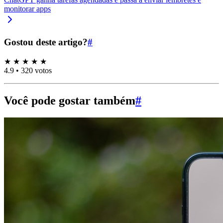
monitorar apps
Gostou deste artigo?
#
★
★
★
★
★
4.9
•
320 votos
Você pode gostar também
#