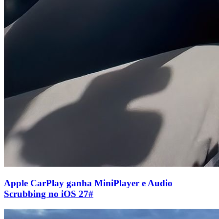
Apple CarPlay ganha MiniPlayer e Audio
Scrubbing no iOS 27
#