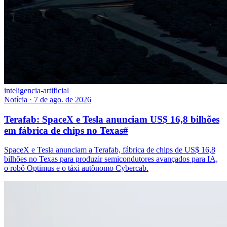
inteligencia-artificial
Notícia
·
7 de ago. de 2026
Terafab: SpaceX e Tesla anunciam US$ 16,8 bilhões
em fábrica de chips no Texas
#
SpaceX e Tesla anunciam a Terafab, fábrica de chips de US$ 16,8
bilhões no Texas para produzir semicondutores avançados para IA,
o robô Optimus e o táxi autônomo Cybercab.