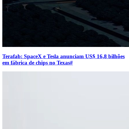
Terafab: SpaceX e Tesla anunciam US$ 16,8 bilhões
em fábrica de chips no Texas
#