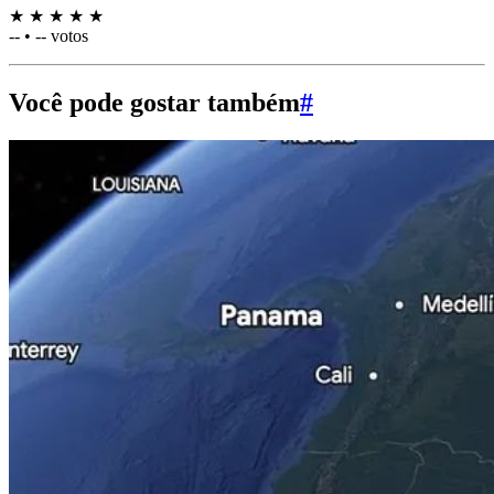
★
★
★
★
★
--
•
-- votos
Você pode gostar também
#