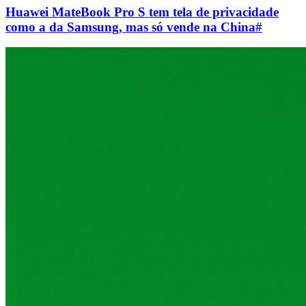
Huawei MateBook Pro S tem tela de privacidade
como a da Samsung, mas só vende na China
#