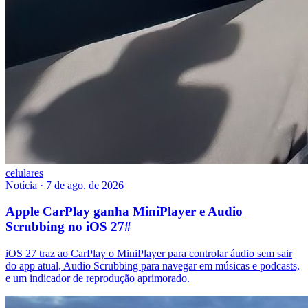
celulares
Notícia
·
7 de ago. de 2026
Apple CarPlay ganha MiniPlayer e Audio
Scrubbing no iOS 27
#
iOS 27 traz ao CarPlay o MiniPlayer para controlar áudio sem sair
do app atual, Audio Scrubbing para navegar em músicas e podcasts,
e um indicador de reprodução aprimorado.