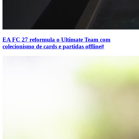
EA FC 27 reformula o Ultimate Team com
colecionismo de cards e partidas offline
#