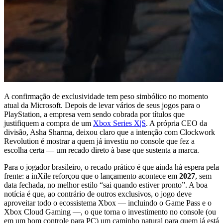
A confirmação de exclusividade tem peso simbólico no momento
atual da Microsoft. Depois de levar vários de seus jogos para o
PlayStation, a empresa vem sendo cobrada por títulos que
justifiquem a compra de um
Xbox Series X|S
. A própria CEO da
divisão, Asha Sharma, deixou claro que a intenção com Clockwork
Revolution é mostrar a quem já investiu no console que fez a
escolha certa — um recado direto à base que sustenta a marca.
Para o jogador brasileiro, o recado prático é que ainda há espera pela
frente: a inXile reforçou que o lançamento acontece em
2027
, sem
data fechada, no melhor estilo “sai quando estiver pronto”. A boa
notícia é que, ao contrário de outros exclusivos, o jogo deve
aproveitar todo o ecossistema Xbox — incluindo o Game Pass e o
Xbox Cloud Gaming —, o que torna o investimento no console (ou
em um bom controle para PC) um caminho natural para quem já está