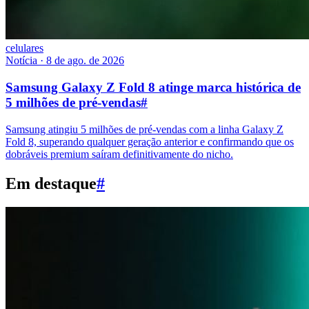
celulares
Notícia
·
8 de ago. de 2026
Samsung Galaxy Z Fold 8 atinge marca histórica de
5 milhões de pré-vendas
#
Samsung atingiu 5 milhões de pré-vendas com a linha Galaxy Z
Fold 8, superando qualquer geração anterior e confirmando que os
dobráveis premium saíram definitivamente do nicho.
Em destaque
#