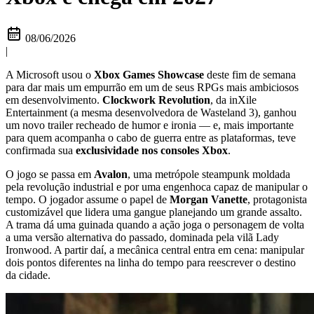
08/06/2026
|
A Microsoft usou o
Xbox Games Showcase
deste fim de semana
para dar mais um empurrão em um de seus RPGs mais ambiciosos
em desenvolvimento.
Clockwork Revolution
, da inXile
Entertainment (a mesma desenvolvedora de Wasteland 3), ganhou
um novo trailer recheado de humor e ironia — e, mais importante
para quem acompanha o cabo de guerra entre as plataformas, teve
confirmada sua
exclusividade nos consoles Xbox
.
O jogo se passa em
Avalon
, uma metrópole steampunk moldada
pela revolução industrial e por uma engenhoca capaz de manipular o
tempo. O jogador assume o papel de
Morgan Vanette
, protagonista
customizável que lidera uma gangue planejando um grande assalto.
A trama dá uma guinada quando a ação joga o personagem de volta
a uma versão alternativa do passado, dominada pela vilã Lady
Ironwood. A partir daí, a mecânica central entra em cena: manipular
dois pontos diferentes na linha do tempo para reescrever o destino
da cidade.