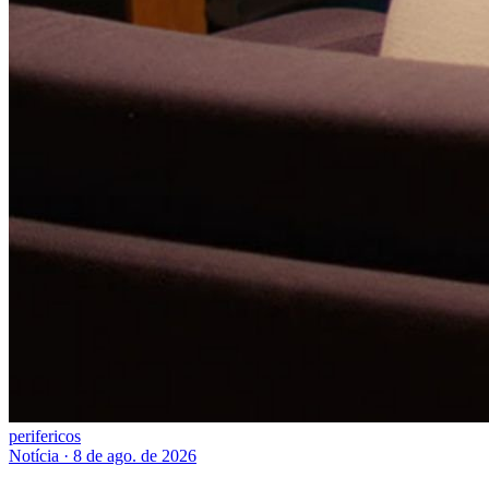
perifericos
Notícia
·
8 de ago. de 2026