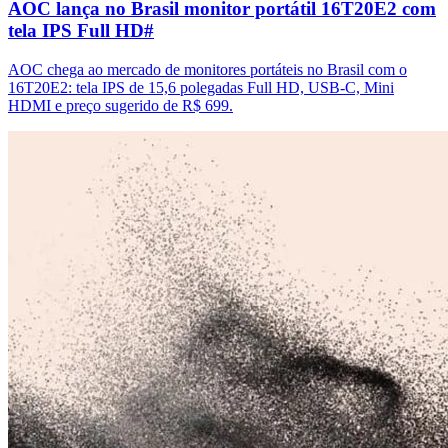
AOC lança no Brasil monitor portátil 16T20E2 com
tela IPS Full HD
#
AOC chega ao mercado de monitores portáteis no Brasil com o
16T20E2: tela IPS de 15,6 polegadas Full HD, USB-C, Mini
HDMI e preço sugerido de R$ 699.