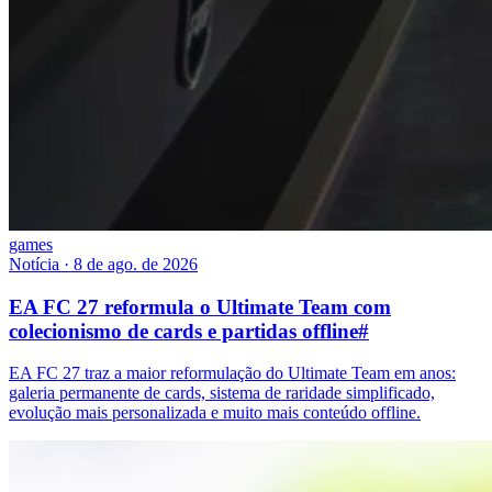
games
Notícia
·
8 de ago. de 2026
EA FC 27 reformula o Ultimate Team com
colecionismo de cards e partidas offline
#
EA FC 27 traz a maior reformulação do Ultimate Team em anos:
galeria permanente de cards, sistema de raridade simplificado,
evolução mais personalizada e muito mais conteúdo offline.