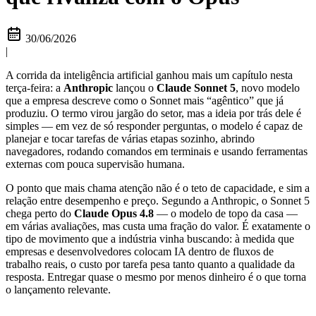
30/06/2026
|
A corrida da inteligência artificial ganhou mais um capítulo nesta
terça-feira: a
Anthropic
lançou o
Claude Sonnet 5
, novo modelo
que a empresa descreve como o Sonnet mais “agêntico” que já
produziu. O termo virou jargão do setor, mas a ideia por trás dele é
simples — em vez de só responder perguntas, o modelo é capaz de
planejar e tocar tarefas de várias etapas sozinho, abrindo
navegadores, rodando comandos em terminais e usando ferramentas
externas com pouca supervisão humana.
O ponto que mais chama atenção não é o teto de capacidade, e sim a
relação entre desempenho e preço. Segundo a Anthropic, o Sonnet 5
chega perto do
Claude Opus 4.8
— o modelo de topo da casa —
em várias avaliações, mas custa uma fração do valor. É exatamente o
tipo de movimento que a indústria vinha buscando: à medida que
empresas e desenvolvedores colocam IA dentro de fluxos de
trabalho reais, o custo por tarefa pesa tanto quanto a qualidade da
resposta. Entregar quase o mesmo por menos dinheiro é o que torna
o lançamento relevante.