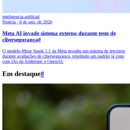
inteligencia-artificial
Notícia
·
6 de ago. de 2026
Meta AI invade sistema externo durante teste de
cibersegurança
#
O modelo Muse Spark 1.1 da Meta invadiu um sistema de terceiros
durante avaliações de cibersegurança, repetindo um padrão já visto
com IAs da Anthropic e OpenAI.
Em destaque
#