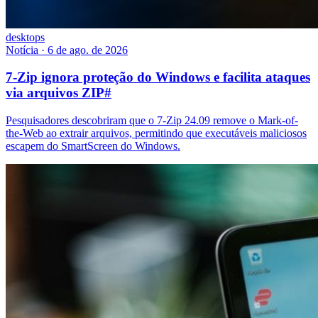
desktops
Notícia
·
6 de ago. de 2026
7-Zip ignora proteção do Windows e facilita ataques
via arquivos ZIP
#
Pesquisadores descobriram que o 7-Zip 24.09 remove o Mark-of-
the-Web ao extrair arquivos, permitindo que executáveis maliciosos
escapem do SmartScreen do Windows.