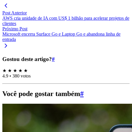
Post Anterior
AWS cria unidade de IA com US$ 1 bilhão para acelerar projetos de
clientes
Próximo Post
Microsoft encerra Surface Go e Laptop Go e abandona linha de
entrada
Gostou deste artigo?
#
★
★
★
★
★
4.9
•
380 votos
Você pode gostar também
#