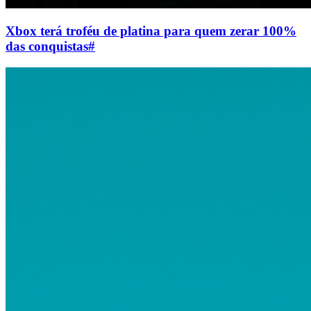
Xbox terá troféu de platina para quem zerar 100%
das conquistas
#