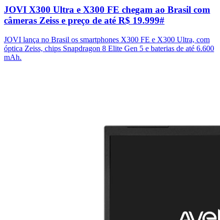
JOVI X300 Ultra e X300 FE chegam ao Brasil com
câmeras Zeiss e preço de até R$ 19.999
#
JOVI lança no Brasil os smartphones X300 FE e X300 Ultra, com
óptica Zeiss, chips Snapdragon 8 Elite Gen 5 e baterias de até 6.600
mAh.