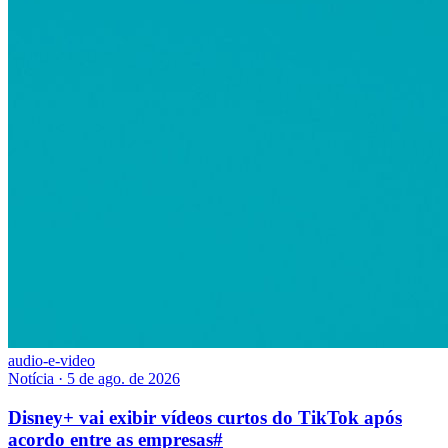
audio-e-video
Notícia
·
5 de ago. de 2026
Disney+ vai exibir vídeos curtos do TikTok após
acordo entre as empresas
#