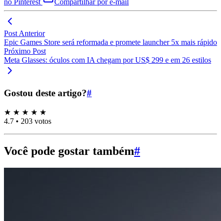
no Pinterest
Compartilhar por e-mail
Post Anterior
Epic Games Store será reformada e promete launcher 5x mais rápido
Próximo Post
Meta Glasses: óculos com IA chegam por US$ 299 e em 26 estilos
Gostou deste artigo?
#
★
★
★
★
★
4.7
•
203 votos
Você pode gostar também
#