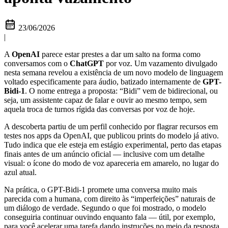
23/06/2026
|
A
OpenAI
parece estar prestes a dar um salto na forma como
conversamos com o
ChatGPT
por voz. Um vazamento divulgado
nesta semana revelou a existência de um novo modelo de linguagem
voltado especificamente para áudio, batizado internamente de
GPT-
Bidi-1
. O nome entrega a proposta: “Bidi” vem de bidirecional, ou
seja, um assistente capaz de falar e ouvir ao mesmo tempo, sem
aquela troca de turnos rígida das conversas por voz de hoje.
A descoberta partiu de um perfil conhecido por flagrar recursos em
testes nos apps da OpenAI, que publicou prints do modelo já ativo.
Tudo indica que ele esteja em estágio experimental, perto das etapas
finais antes de um anúncio oficial — inclusive com um detalhe
visual: o ícone do modo de voz apareceria em amarelo, no lugar do
azul atual.
Na prática, o GPT-Bidi-1 promete uma conversa muito mais
parecida com a humana, com direito às “imperfeições” naturais de
um diálogo de verdade. Segundo o que foi mostrado, o modelo
conseguiria continuar ouvindo enquanto fala — útil, por exemplo,
para você acelerar uma tarefa dando instruções no meio da resposta