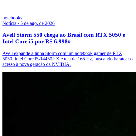
notebooks
Notícia
·
5 de ago. de 2026
Avell Storm 550 chega ao Brasil com RTX 5050 e
Intel Core i5 por R$ 6.998
#
Avell expande a linha Storm com um notebook gamer de RTX
5050, Intel Core i5-14450HX e tela de 165 Hz, buscando baratear o
acesso à nova geração da NVIDIA.