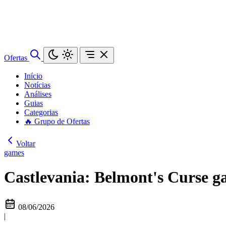
Ofertas
Início
Notícias
Análises
Guias
Categorias
🔥 Grupo de Ofertas
Voltar
games
Castlevania: Belmont's Curse g
08/06/2026
|