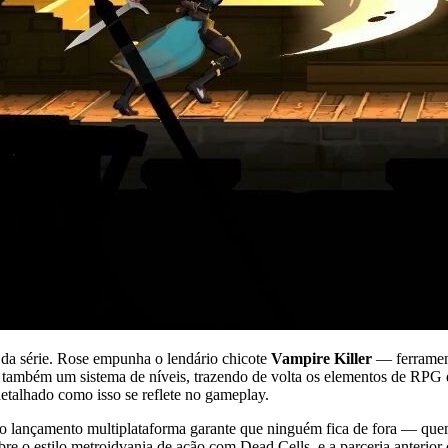
s da série. Rose empunha o lendário chicote
Vampire Killer
— ferrament
u também um sistema de níveis, trazendo de volta os elementos de RPG 
detalhado como isso se reflete no gameplay.
ro, o lançamento multiplataforma garante que ninguém fica de fora — q
bre o estilo metroidvania de ação com Dead Cells, e a parceria anter