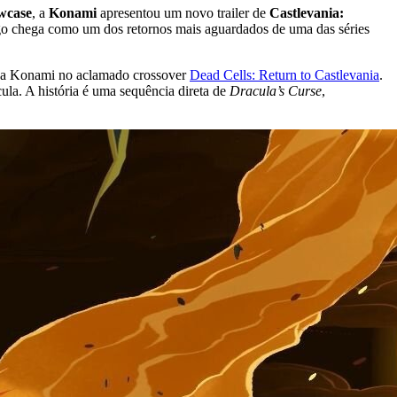
wcase
, a
Konami
apresentou um novo trailer de
Castlevania:
go chega como um dos retornos mais aguardados de uma das séries
 da Konami no aclamado crossover
Dead Cells: Return to Castlevania
.
ula. A história é uma sequência direta de
Dracula’s Curse
,