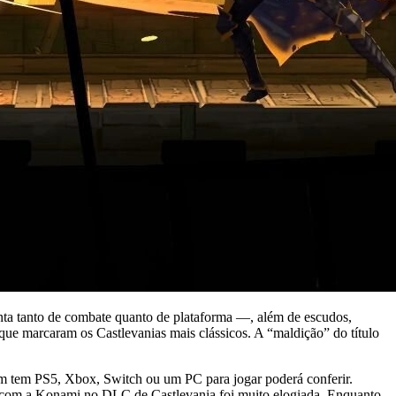
a tanto de combate quanto de plataforma —, além de escudos,
que marcaram os Castlevanias mais clássicos. A “maldição” do título
uem tem PS5, Xbox, Switch ou um PC para jogar poderá conferir.
ior com a Konami no DLC de Castlevania foi muito elogiada. Enquanto