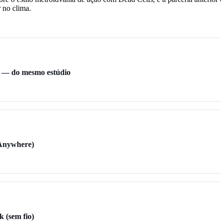
r no clima.
5) — do mesmo estúdio
 Anywhere)
 (sem fio)