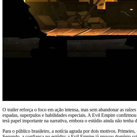
O trailer reforça o foco em ação intensa, mas sem abandonar as raíze
espadas, superpulos e habilidades especiais. A Evil Empire confirmo
terá papel importante na narrativa, embora o estúdio ainda não tenha 
Para o público brasileiro, a notícia agrada por dois motivos. Primei
Segundo, a confiança no estúdio: a Evil Empire já provou domínio so