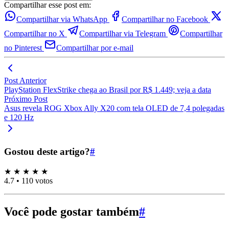
Compartilhar esse post em:
Compartilhar via WhatsApp
Compartilhar no Facebook
Compartilhar no X
Compartilhar via Telegram
Compartilhar
no Pinterest
Compartilhar por e-mail
Post Anterior
PlayStation FlexStrike chega ao Brasil por R$ 1.449; veja a data
Próximo Post
Asus revela ROG Xbox Ally X20 com tela OLED de 7,4 polegadas
e 120 Hz
Gostou deste artigo?
#
★
★
★
★
★
4.7
•
110 votos
Você pode gostar também
#