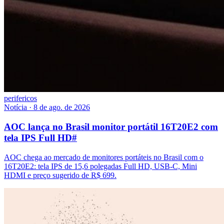
perifericos
Notícia
·
8 de ago. de 2026
AOC lança no Brasil monitor portátil 16T20E2 com
tela IPS Full HD
#
AOC chega ao mercado de monitores portáteis no Brasil com o
16T20E2: tela IPS de 15,6 polegadas Full HD, USB-C, Mini
HDMI e preço sugerido de R$ 699.