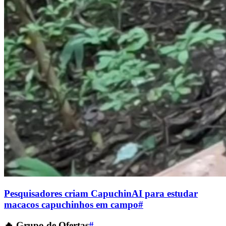
Pesquisadores criam CapuchinAI para estudar
macacos capuchinhos em campo
#
🔥 Grupo de Ofertas
#