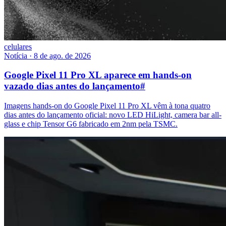
celulares
Notícia
·
8 de ago. de 2026
Google Pixel 11 Pro XL aparece em hands-on
vazado dias antes do lançamento
#
Imagens hands-on do Google Pixel 11 Pro XL vêm à tona quatro
dias antes do lançamento oficial: novo LED HiLight, camera bar all-
glass e chip Tensor G6 fabricado em 2nm pela TSMC.