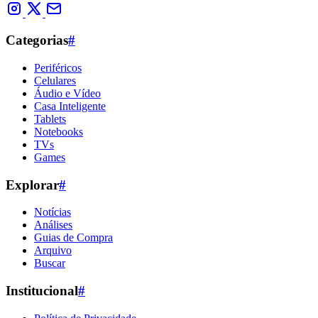
Categorias
#
Periféricos
Celulares
Áudio e Vídeo
Casa Inteligente
Tablets
Notebooks
TVs
Games
Explorar
#
Notícias
Análises
Guias de Compra
Arquivo
Buscar
Institucional
#