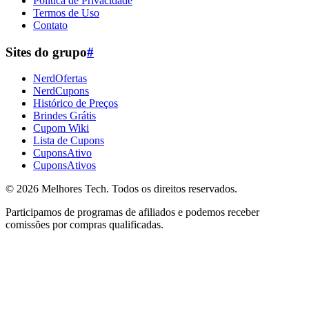
Política de Privacidade
Termos de Uso
Contato
Sites do grupo
#
NerdOfertas
NerdCupons
Histórico de Preços
Brindes Grátis
Cupom Wiki
Lista de Cupons
CuponsAtivo
CuponsAtivos
© 2026
Melhores Tech
. Todos os direitos reservados.
Participamos de programas de afiliados e podemos receber
comissões por compras qualificadas.