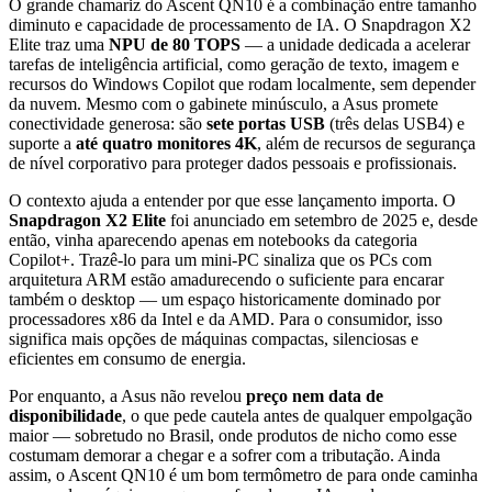
O grande chamariz do Ascent QN10 é a combinação entre tamanho
diminuto e capacidade de processamento de IA. O Snapdragon X2
Elite traz uma
NPU de 80 TOPS
— a unidade dedicada a acelerar
tarefas de inteligência artificial, como geração de texto, imagem e
recursos do Windows Copilot que rodam localmente, sem depender
da nuvem. Mesmo com o gabinete minúsculo, a Asus promete
conectividade generosa: são
sete portas USB
(três delas USB4) e
suporte a
até quatro monitores 4K
, além de recursos de segurança
de nível corporativo para proteger dados pessoais e profissionais.
O contexto ajuda a entender por que esse lançamento importa. O
Snapdragon X2 Elite
foi anunciado em setembro de 2025 e, desde
então, vinha aparecendo apenas em notebooks da categoria
Copilot+. Trazê-lo para um mini-PC sinaliza que os PCs com
arquitetura ARM estão amadurecendo o suficiente para encarar
também o desktop — um espaço historicamente dominado por
processadores x86 da Intel e da AMD. Para o consumidor, isso
significa mais opções de máquinas compactas, silenciosas e
eficientes em consumo de energia.
Por enquanto, a Asus não revelou
preço nem data de
disponibilidade
, o que pede cautela antes de qualquer empolgação
maior — sobretudo no Brasil, onde produtos de nicho como esse
costumam demorar a chegar e a sofrer com a tributação. Ainda
assim, o Ascent QN10 é um bom termômetro de para onde caminha