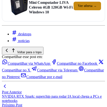
Mini Computador LIVA
Ver oferta →
Celeron 4GB 120GB Wi-Fi
Windows 10
desktops
noticias
Voltar para o topo
Compartilhar esse post em:
Compartilhar via WhatsApp
Compartilhar no Facebook
Compartilhar no X
Compartilhar via Telegram
Compartilhar
no Pinterest
Compartilhar por e-mail
Post Anterior
NVIDIA RTX Spark: superchip para rodar IA local chega a PCs e
notebooks
Próximo Post