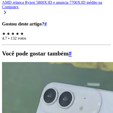
AMD relança Ryzen 5800X3D e anuncia 7700X3D inédito na
Computex
Gostou deste artigo?
#
★
★
★
★
★
4.7
•
132 votos
Você pode gostar também
#