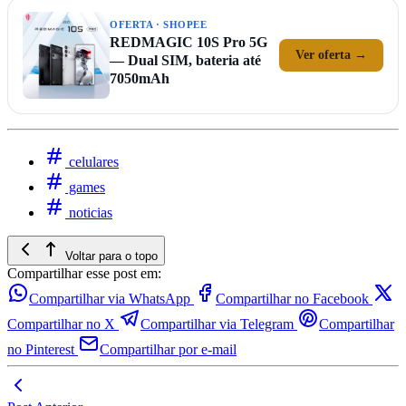
OFERTA · SHOPEE
REDMAGIC 10S Pro 5G
Ver oferta →
— Dual SIM, bateria até
7050mAh
celulares
games
noticias
Voltar para o topo
Compartilhar esse post em:
Compartilhar via WhatsApp
Compartilhar no Facebook
Compartilhar no X
Compartilhar via Telegram
Compartilhar
no Pinterest
Compartilhar por e-mail