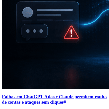
Falhas em ChatGPT Atlas e Claude permitem roubo
de contas e ataques sem cliques
#