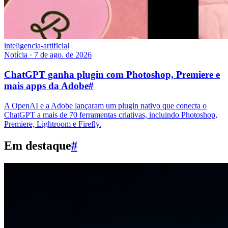
inteligencia-artificial
Notícia
·
7 de ago. de 2026
ChatGPT ganha plugin com Photoshop, Premiere e
mais apps da Adobe
#
A OpenAI e a Adobe lançaram um plugin nativo que conecta o
ChatGPT a mais de 70 ferramentas criativas, incluindo Photoshop,
Premiere, Lightroom e Firefly.
Em destaque
#