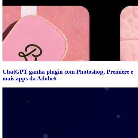
ChatGPT ganha plugin com Photoshop, Premiere e
mais apps da Adobe
#