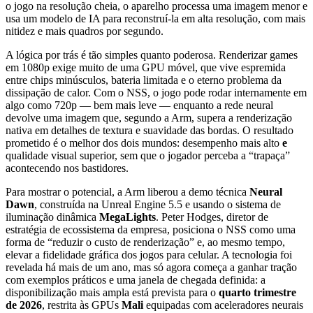
o jogo na resolução cheia, o aparelho processa uma imagem menor e
usa um modelo de IA para reconstruí-la em alta resolução, com mais
nitidez e mais quadros por segundo.
A lógica por trás é tão simples quanto poderosa. Renderizar games
em 1080p exige muito de uma GPU móvel, que vive espremida
entre chips minúsculos, bateria limitada e o eterno problema da
dissipação de calor. Com o NSS, o jogo pode rodar internamente em
algo como 720p — bem mais leve — enquanto a rede neural
devolve uma imagem que, segundo a Arm, supera a renderização
nativa em detalhes de textura e suavidade das bordas. O resultado
prometido é o melhor dos dois mundos: desempenho mais alto
e
qualidade visual superior, sem que o jogador perceba a “trapaça”
acontecendo nos bastidores.
Para mostrar o potencial, a Arm liberou a demo técnica
Neural
Dawn
, construída na Unreal Engine 5.5 e usando o sistema de
iluminação dinâmica
MegaLights
. Peter Hodges, diretor de
estratégia de ecossistema da empresa, posiciona o NSS como uma
forma de “reduzir o custo de renderização” e, ao mesmo tempo,
elevar a fidelidade gráfica dos jogos para celular. A tecnologia foi
revelada há mais de um ano, mas só agora começa a ganhar tração
com exemplos práticos e uma janela de chegada definida: a
disponibilização mais ampla está prevista para o
quarto trimestre
de 2026
, restrita às GPUs
Mali
equipadas com aceleradores neurais