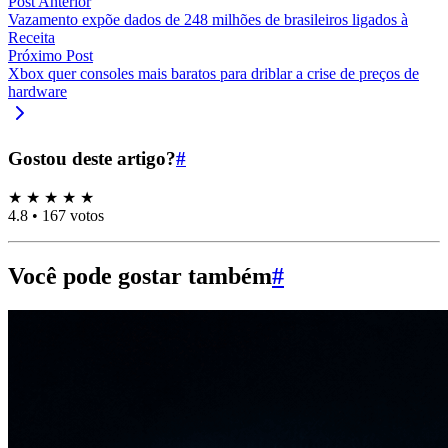
Post Anterior
Vazamento expõe dados de 248 milhões de brasileiros ligados à
Receita
Próximo Post
Xbox quer consoles mais baratos para driblar a crise de preços de
hardware
Gostou deste artigo?
#
★
★
★
★
★
4.8
•
167 votos
Você pode gostar também
#