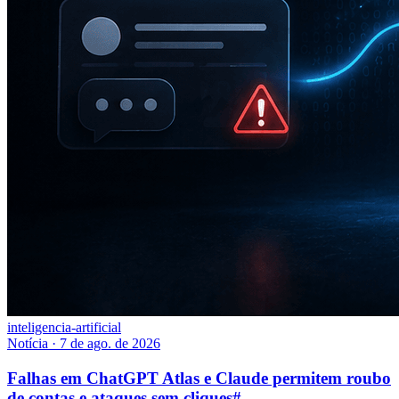
inteligencia-artificial
Notícia
·
7 de ago. de 2026
Falhas em ChatGPT Atlas e Claude permitem roubo
de contas e ataques sem cliques
#