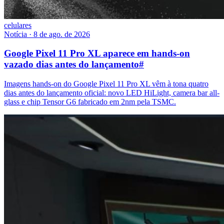
celulares
Notícia
·
8 de ago. de 2026
Google Pixel 11 Pro XL aparece em hands-on
vazado dias antes do lançamento
#
Imagens hands-on do Google Pixel 11 Pro XL vêm à tona quatro
dias antes do lançamento oficial: novo LED HiLight, camera bar all-
glass e chip Tensor G6 fabricado em 2nm pela TSMC.