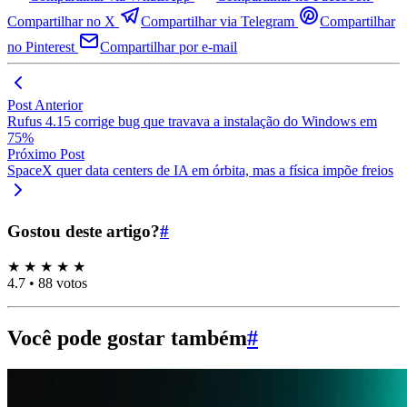
Compartilhar no X
Compartilhar via Telegram
Compartilhar
no Pinterest
Compartilhar por e-mail
Post Anterior
Rufus 4.15 corrige bug que travava a instalação do Windows em
75%
Próximo Post
SpaceX quer data centers de IA em órbita, mas a física impõe freios
Gostou deste artigo?
#
★
★
★
★
★
4.7
•
88 votos
Você pode gostar também
#