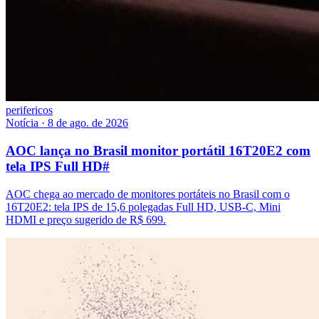
perifericos
Notícia
·
8 de ago. de 2026
AOC lança no Brasil monitor portátil 16T20E2 com
tela IPS Full HD
#
AOC chega ao mercado de monitores portáteis no Brasil com o
16T20E2: tela IPS de 15,6 polegadas Full HD, USB-C, Mini
HDMI e preço sugerido de R$ 699.