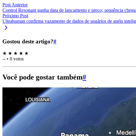
Post Anterior
Control Resonant ganha data de lançamento e preço; sequência cheg
Próximo Post
Ultrahuman confirma vazamento de dados de usuários de anéis intelig
Gostou deste artigo?
#
★
★
★
★
★
--
•
0 votos
Você pode gostar também
#