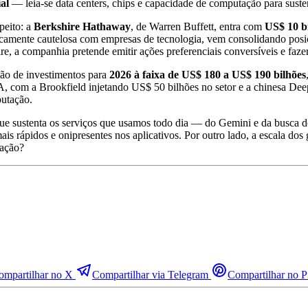
ial
— leia-se data centers, chips e capacidade de computação para sust
peito: a
Berkshire Hathaway
, de Warren Buffett, entra com
US$ 10 b
icamente cautelosa com empresas de tecnologia, vem consolidando posi
e, a companhia pretende emitir ações preferenciais conversíveis e faz
ção de investimentos para
2026 à faixa de US$ 180 a US$ 190 bilhões
e IA, com a Brookfield injetando US$ 50 bilhões no setor e a chinesa 
putação.
ura que sustenta os serviços que usamos todo dia — do Gemini e da busc
is rápidos e onipresentes nos aplicativos. Por outro lado, a escala dos
mação?
ompartilhar no X
Compartilhar via Telegram
Compartilhar no Pi