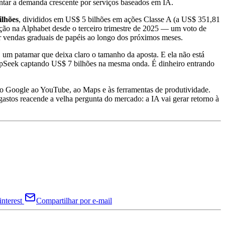
entar a demanda crescente por serviços baseados em IA.
ilhões
, divididos em US$ 5 bilhões em ações Classe A (a US$ 351,81
ção na Alphabet desde o terceiro trimestre de 2025 — um voto de
er vendas graduais de papéis ao longo dos próximos meses.
, um patamar que deixa claro o tamanho da aposta. E ela não está
DeepSeek captando US$ 7 bilhões na mesma onda. É dinheiro entrando
a do Google ao YouTube, ao Maps e às ferramentas de produtividade.
 gastos reacende a velha pergunta do mercado: a IA vai gerar retorno à
nterest
Compartilhar por e-mail