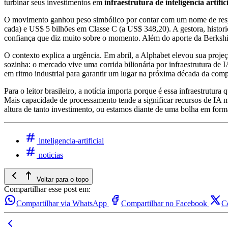
turbinar seus investimentos em
infraestrutura de inteligência artific
O movimento ganhou peso simbólico por contar com um nome de res
cada) e US$ 5 bilhões em Classe C (a US$ 348,20). A gestora, histor
confiança que diz muito sobre o momento. Além do aporte da Berkshir
O contexto explica a urgência. Em abril, a Alphabet elevou sua proje
sozinha: o mercado vive uma corrida bilionária por infraestrutura d
em ritmo industrial para garantir um lugar na próxima década da com
Para o leitor brasileiro, a notícia importa porque é essa infraestrut
Mais capacidade de processamento tende a significar recursos de IA ma
altura de tanto investimento, ou estamos diante de uma bolha em for
inteligencia-artificial
noticias
Voltar para o topo
Compartilhar esse post em:
Compartilhar via WhatsApp
Compartilhar no Facebook
C